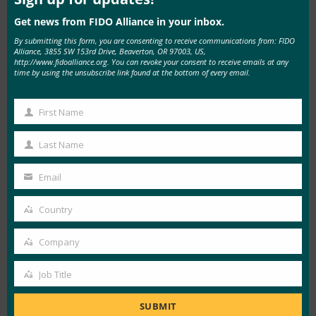
パルインテリジェンスアナリストであるMike
Get news from FIDO Alliance in your inbox.
Kosak氏は述べています。 「パスワードレス認証
By submitting this form, you are consenting to receive communications from: FIDO
Alliance, 3855 SW 153rd Drive, Beaverton, OR 97003, US,
の採用には時間とコーチングが必要ですが、
http://www.fidoalliance.org. You can revoke your consent to receive emails at any
LastPass は、このような先見の明のあるリーダー
time by using the unsubscribe link found at the bottom of every email.
を支援し、これまで以上に強力で手間のかからな
First Name
いセキュリティに向けて組織を導けることを誇り
First
に思っています。」
Name
Last Name
Last
リソース：
Name
Email
2023年ワークフォース認証レポート
Your
2023 年のワークフォース認証の調査結果に関す
email
Country
Country
る LastPass
ブログ投稿
Company
LastPassの|FIDOアライアンスLinkedInライブ:10
Company
月16日午後12時30分(太平洋時間)
Job Title
Job
2023年労働力認証レポートの調査は、米国、ド
Title
SUBMIT
イツ、オーストラリア、英国、フランスのIT意思