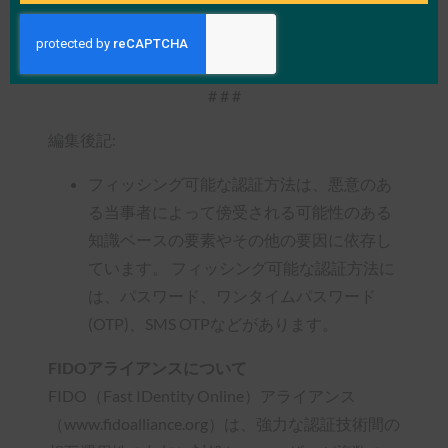
決定者1,005人を対象としたオンライン調査を通
じてSapio Researchが実施しました。
# # #
編集後記:
フィッシング可能な認証方法は、悪意のあ
る当事者によって傍受される可能性のある
知識ベースの要素やその他の要因に依存し
ています。 フィッシング可能な認証方法に
は、パスワード、ワンタイムパスワード
(OTP)、SMS OTPなどがあります。
FIDOアライアンスについて
FIDO（Fast IDentity Online）アライアンス
（www.fidoalliance.org）は、強力な認証技術間の