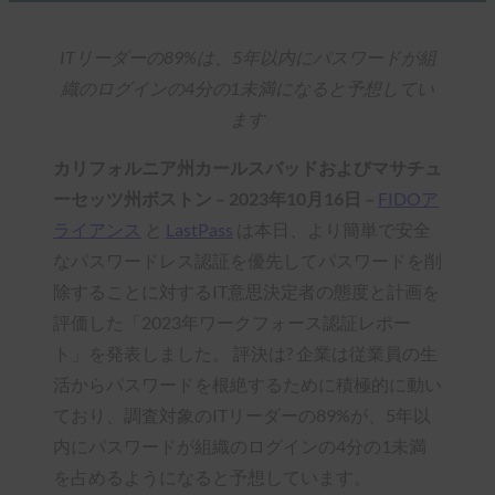
ITリーダーの89%は、5年以内にパスワードが組
織のログインの4分の1未満になると予想してい
ます
カリフォルニア州カールスバッドおよびマサチュ
ーセッツ州ボストン – 2023年10月16日 –
FIDOア
ライアンス
と
LastPass
は本日、より簡単で安全
なパスワードレス認証を優先してパスワードを削
除することに対するIT意思決定者の態度と計画を
評価した「2023年ワークフォース認証レポー
ト」を発表しました。 評決は? 企業は従業員の生
活からパスワードを根絶するために積極的に動い
ており、調査対象のITリーダーの89%が、5年以
内にパスワードが組織のログインの4分の1未満
を占めるようになると予想しています。