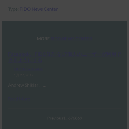
Type:
FIDO News Center
MORE
FIDO NEWS CENTER
Facebook、FIDO認証を17億人のユーザーが利用で
きるようにする
FIDO News Center
1月 27, 2017
Andrew Shikiar、…
Read More →
Previous
1
…
67
68
69