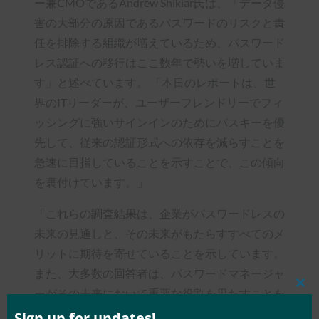
ー兼CMOであるAndrew Shikiar氏は、「データ侵
害の大部分の原因であるパスワードのリスクと責
任を排除する組織が増えているため、パスワード
レス認証への移行はここ数年で勢いを増していま
す」と述べています。 「本日のレポートは、世
界のITリーダーが、ユーザーフレンドリーでフィ
ッシングに強いサインインのためにパスキーを優
先して、従来の認証形式への依存を減らすことを
急速に目指していることを示すことで、この傾向
を裏付けています。」
「これらの調査結果は、企業がパスワードレスの
未来の見通しと、その未来がもたらすすべてのメ
リットに期待を寄せていることを示しています。
また、大多数の回答者は、パスワードマネージャ
Clos
ーがその未来において重要な役割を果たすことを
this
認識しています」と、LastPassのシニアプリンシ
mod
Sign up for updates!