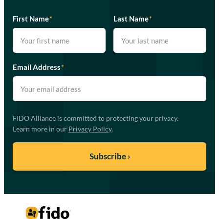
First Name
*
Last Name
*
Email Address
*
FIDO Alliance is committed to protecting your privacy.
Learn more in our
Privacy Policy
.