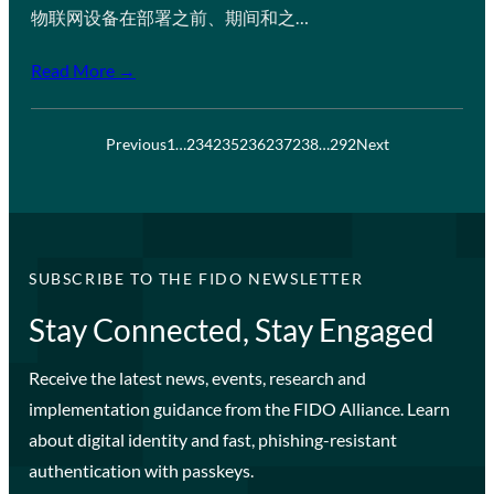
物联网设备在部署之前、期间和之…
Read More →
Previous
1
…
234
235
236
237
238
…
292
Next
SUBSCRIBE TO THE FIDO NEWSLETTER
Stay Connected, Stay Engaged
Receive the latest news, events, research and
implementation guidance from the FIDO Alliance. Learn
about digital identity and fast, phishing-resistant
authentication with passkeys.