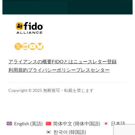
X
LinkedIn
YouTube
Bluesky
アライアンスの概要
FIDOとは
ニュースレター登録
利用規約
プライバシーポリシー
プレスセンター
Copyright © 2025 無断複写・転載を禁じます
English
(
英語
)
简体中文
(
簡体中国語
)
日本語
한국어
(
韓国語
)