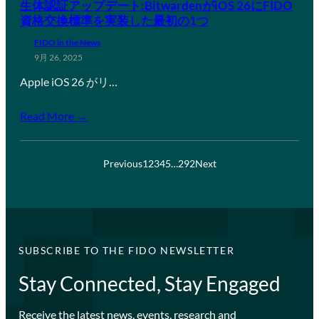
生体認証アップデート:BitwardenがiOS 26にFIDO
資格交換標準を実装した最初の1つ
FIDO in the News
9月 26, 2025
Apple iOS 26 がリ…
Read More →
Previous
1
2
3
4
5
…
292
Next
SUBSCRIBE TO THE FIDO NEWSLETTER
Stay Connected, Stay Engaged
Receive the latest news, events, research and