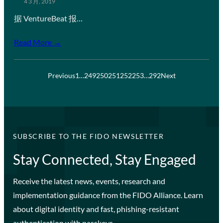
4 3 月, 2019
据 VentureBeat 报…
Read More →
Previous
1
…
249
250
251
252
253
…
292
Next
SUBSCRIBE TO THE FIDO NEWSLETTER
Stay Connected, Stay Engaged
Receive the latest news, events, research and
implementation guidance from the FIDO Alliance. Learn
about digital identity and fast, phishing-resistant
authentication with passkeys.