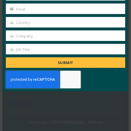
Name
PC World：英特尔酷睿芯片如何接管手机的双因素
Email
Your
身份验证
email
Country
FIDO in the News
Country
1 9 月, 2017
Company
密码管理器 Dashlane …
Company
Job Title
Job
Read More →
Title
SUBMIT
科学星期五播客：如何使防欺骗生物识别安全
FIDO in the News
11 8 月, 2017
在科学星期五播客的这一集中，识…
Read More →
Previous
1
…
278
279
280
281
282
…
292
Next