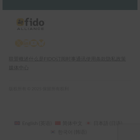
X
LinkedIn
YouTube
Bluesky
联盟概述
什么是FIDO
订阅时事通讯
使用条款
隐私政策
媒体中心
版权所有 © 2025 保留所有权利
English
(
英语
)
简体中文
日本語
(
日语
)
한국어
(
韩语
)