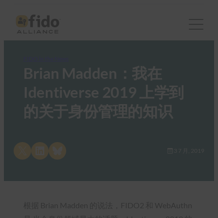
FIDO in the News
Brian Madden：我在
Identiverse 2019 上学到
的关于身份管理的知识
Share on X
Share on LinkedIn
Share on Bluesky
3 7 月, 2019
根据 Brian Madden 的说法，FIDO2 和 WebAuthn