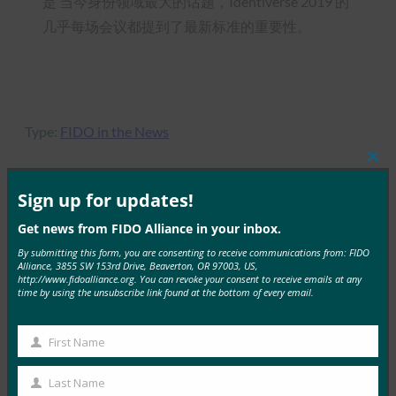
是 当今身份领域最大的话题，Identiverse 2019 的
几乎每场会议都提到了最新标准的重要性。
Type:
FIDO in the News
Clos
this
mod
Sign up for updates!
MORE
FIDO IN THE NEWS
Get news from FIDO Alliance in your inbox.
By submitting this form, you are consenting to receive communications from: FIDO
Alliance, 3855 SW 153rd Drive, Beaverton, OR 97003, US,
《经济学人》：双因素身份验证的缺陷在哪里？
http://www.fidoalliance.org. You can revoke your consent to receive emails at any
time by using the unsubscribe link found at the bottom of every email.
FIDO in the News
13 9 月, 2017
First Name
《经济学人》报道称，使用SMS…
First
Name
Last Name
Read More →
Last