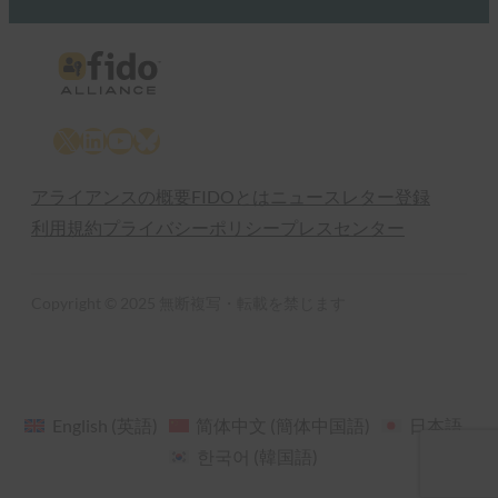
X
LinkedIn
YouTube
Bluesky
アライアンスの概要
FIDOとは
ニュースレター登録
利用規約
プライバシーポリシー
プレスセンター
Copyright © 2025 無断複写・転載を禁じます
English
(
英語
)
简体中文
(
簡体中国語
)
日本語
한국어
(
韓国語
)