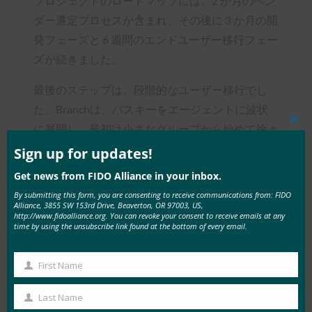
プロジェクトのロードマップには、2 か月のベン
ダー選定プロセスが含まれ、その後に 3 か月の開
発フェーズと 6 週間のエンドユーザー移行フェー
ズが続きました。
最後のステップは、段階的なユーザー移行でし
た。Branchは、パスキーをエージェントに波状
に展開し、最初は小さなグループから始めて徐々
Clos
this
に拡大していきました。オンボーディングプロセ
mod
Sign up for updates!
スには、ユーザーが新しい認証エクスペリエンス
Get news from FIDO Alliance in your inbox.
に備えるための複数のコミュニケーションキャン
By submitting this form, you are consenting to receive communications from: FIDO
Alliance, 3855 SW 153rd Drive, Beaverton, OR 97003, US,
ペーンが含まれていました。ユーザージャーニー
http://www.fidoalliance.org. You can revoke your consent to receive emails at any
には、ユーザーにパスキーの設定を求めること
time by using the unsubscribe link found at the bottom of every email.
や、メールとOTPのフォールバックオプションを
提供することが含まれていました。目標は、シー
First Name
First
ムレスな移行を確保し、パスワードのリセットを
Name
Last Name
なくすことでサポート チケットの量を減らすこ
Last