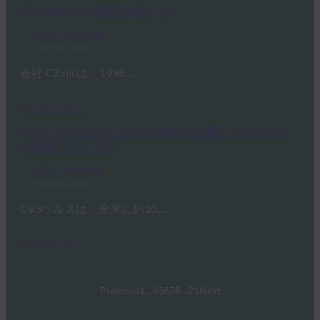
CZ.NicのFIDO認証の使い方
FIDO Case Studies
12月 21, 2023
会社 CZ.nicは、1998…
Read More →
CVSヘルスはどのようにFIDOを使用してユーザー
を保護しているか
FIDO Case Studies
12月 21, 2023
CVSヘルスは、全米に約10,…
Read More →
Previous
1
…
4
5
6
7
8
…
21
Next