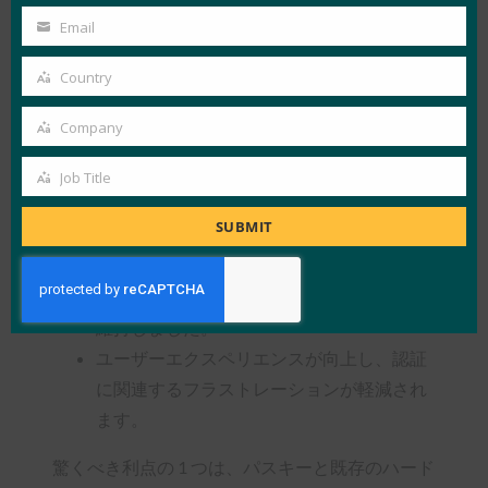
とでした。このアプローチにより、同社はフィー
Name
Email
Your
ドバックに基づいてプロセスを改良し、リスクを
email
Country
最小限に抑えることができました。
Country
パスキーの実装結果は印象的でした。
Company
Company
組織全体でパスキーの採用率が 25% で、社
Job Title
Job
内の目標を上回っています。
Title
SUBMIT
認証の問題に関連するサポートチケットの
量が50%削減されました。
移行後も、ログイン失敗率を5%で安定して
維持しました。
ユーザーエクスペリエンスが向上し、認証
に関連するフラストレーションが軽減され
ます。
驚くべき利点の 1 つは、パスキーと既存のハード