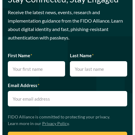
Receive the latest news, events, research and
implementation guidance from the FIDO Alliance. Learn
about digital identity and fast, phishing-resistant
authentication with passkeys.
First Name
*
Last Name
*
Email Address
*
FIDO Alliance is committed to protecting your privacy.
Learn more in our
Privacy Policy
.