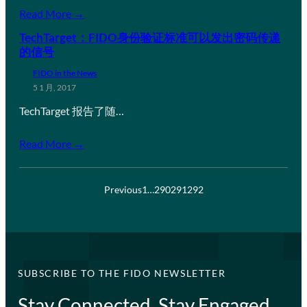
Read More →
TechTarget：FIDO身份验证标准可以发出密码传递
的信号
FIDO in the News
5 1 月, 2017
TechTarget 报告了随…
Read More →
Previous
1
…
290
291
292
SUBSCRIBE TO THE FIDO NEWSLETTER
Stay Connected, Stay Engaged