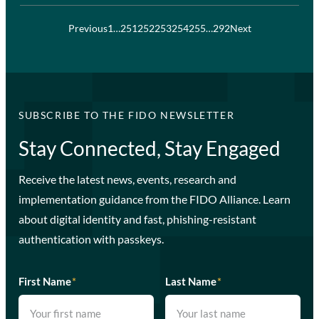
Previous
1
…
251
252
253
254
255
…
292
Next
SUBSCRIBE TO THE FIDO NEWSLETTER
Stay Connected, Stay Engaged
Receive the latest news, events, research and
implementation guidance from the FIDO Alliance. Learn
about digital identity and fast, phishing-resistant
authentication with passkeys.
First Name
*
Last Name
*