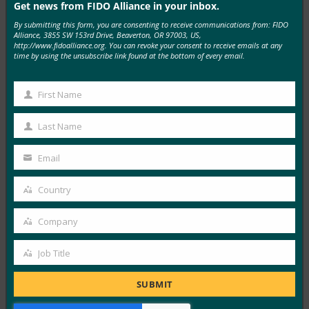
Get news from FIDO Alliance in your inbox.
Research Snipers: Microsoft Authenticator는 저장
By submitting this form, you are consenting to receive communications from: FIDO
된 모든 암호를 삭제하고 사용자를 패스키로 유도합니
Alliance, 3855 SW 153rd Drive, Beaverton, OR 97003, US,
http://www.fidoalliance.org. You can revoke your consent to receive emails at any
다.
time by using the unsubscribe link found at the bottom of every email.
FIDO in the News
8월 15, 2025
First Name
First
발표된 바와 같이 Microsoft는 오늘 인증 앱에서 저장된
Name
Last Name
모든 암호를 삭제합니다. 사용자는 액세스 데이터가 영구
Last
적으로…
Name
Email
Your
Read More →
email
Country
Country
Security.World: HID, 차세대 FIDO 하드웨어 및 대규
모 중앙 집중식 관리 공개
Company
Company
FIDO in the News
Job Title
8월 15, 2025
Job
신뢰할 수 있는 ID 및 액세스 관리 솔루션 분야의 세계적
Title
SUBMIT
인 리더인 HID는 조직이 엔터프라이즈 규모로…