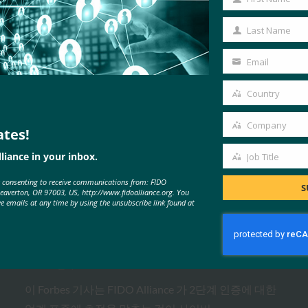
First
Name
Last Name
Last
Name
Email
Your
email
Country
Country
Company
ates!
Company
MORE
FIDO IN THE NEWS
liance in your inbox.
Job Title
Job
e consenting to receive communications from: FIDO
Title
S
Beaverton, OR 97003, US, http://www.fidoalliance.org. You
Forbes: 사이버 – 위협은 현실입니
ve emails at any time by using the unsubscribe link found at
다
FIDO in the News
5월 4, 2017
이 Forbes 기사는 FIDO Alliance 가 2단계 인증에 대한