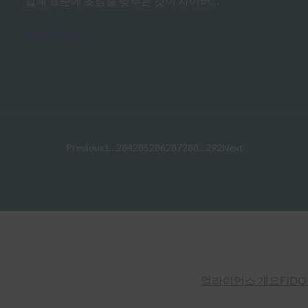
업계 표준에 초점을 맞추는 것이 사이버…
Read More →
Previous
1
…
284
285
286
287
288
…
292
Next
얼라이언스 개요
FIDO