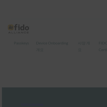
Passkeys
Device Onboarding
사양 개
FID
개요
요
Certi
FIDO in the News