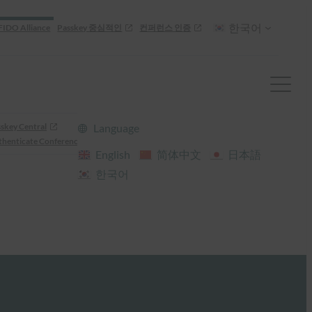
한국어
FIDO Alliance
Passkey 중심적인
컨퍼런스 인증
skey Central
Language
henticate Conference
English
简体中文
日本語
한국어