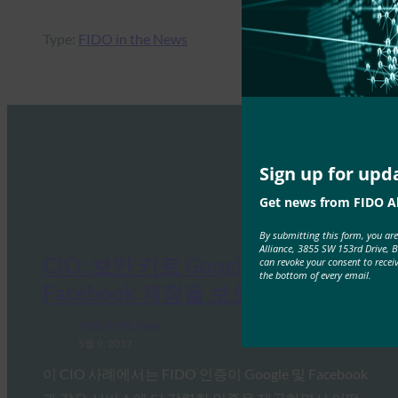
Type:
FIDO in the News
Sign up for upd
Get news from FIDO Al
By submitting this form, you ar
Alliance, 3855 SW 153rd Drive, 
CIO: 보안 키로 Google 및
can revoke your consent to recei
the bottom of every email.
Facebook 계정을 보호하는 방법
FIDO in the News
5월 9, 2017
이 CIO 사례에서는 FIDO 인증이 Google 및 Facebook