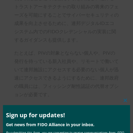
トラストアーキテクチャの取り組みの将来のフェ
ーズを可能にすることでサイバーセキュリティの
成果を向上させるために、連邦デジタルIDエコ
システム内でのFIDOクレデンシャルの実装に関
するガイダンスも提供します。
たとえば、PIVの対象とならない個人や、PIVの
発行を待っている新入社員や、リモートで働いて
いて連邦施設にアクセスする必要のない個人が迅
速にアクセスできるようにするために、連邦政府
の職員には、フィッシング耐性認証の代替オプシ
ョンが必要です。
Clos
このドキュメントでは、FIDOが既存のインフラ
this
mod
Sign up for updates!
ストラクチャの強化として米国政府のユースケー
スに対応するために最適な価値を提供すると同時
Get news from FIDO Alliance in your inbox.
に、企業IDに関連付けられたフィッシング耐性
By submitting this form, you are consenting to receive communications from: FIDO