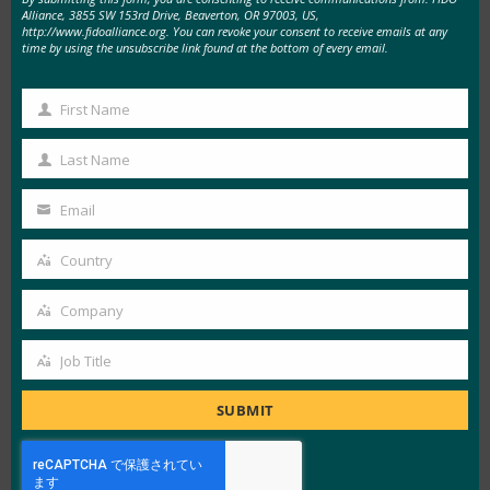
Alliance, 3855 SW 153rd Drive, Beaverton, OR 97003, US,
認証を基盤として、政府機関がゼロトラスト戦略
http://www.fidoalliance.org. You can revoke your consent to receive emails at any
time by using the unsubscribe link found at the bottom of every email.
を進める際の手戻りを最小限に抑える領域に焦点
を当てています。
First Name
First
FIDOアライアンスは、2023年11月28日午後
Name
Last Name
1:00(東部標準時)/午前11:00(太平洋時間)に、こ
Last
のホワイトペーパーの重要な情報を取り上げたウ
Name
Email
Your
ェビナー「米国政府機関におけるFIDO認証の展
email
開」を開催します。 ウェビナーに登録するに
Country
Country
は、
ここをクリックしてください
。
Company
Company
この論文に関してFIDOアライアンスの新しい委
Job Title
員会に関わるには、
feedback@fidoalliance.org
ま
Job
でご連絡ください。
Title
SUBMIT
FIDO アライアンスについて