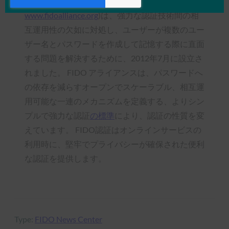
FIDO(Fast IDentity Online)アライアンス(
www.fidoalliance.org
)は、強力な認証技術間の相
互運用性の欠如に対処し、ユーザーが複数のユー
ザー名とパスワードを作成して記憶する際に直面
する問題を解決するために、2012年7月に設立さ
れました。 FIDO アライアンスは、パスワードへ
の依存を減らすオープンでスケーラブル、相互運
用可能な一連のメカニズムを定義する、よりシン
プルで強力な認証
の標準
により、認証の性質を変
えています。 FIDO認証はオンラインサービスの
利用時に、堅牢でプライバシーが確保された便利
な認証を提供します。
Type:
FIDO News Center