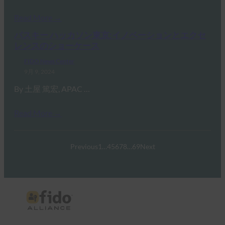
Read More →
パスキー ハッカソン東京:イノベーションとエクセ
レンスのショーケース
FIDO News Center
9月 9, 2024
By 土屋 篤宏, APAC …
Read More →
Previous
1
…
4
5
6
7
8
…
69
Next