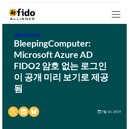
FIDO in the News
BleepingComputer:
Microsoft Azure AD
FIDO2 암호 없는 로그인
이 공개 미리 보기로 제공
됨
Share on X
Share on LinkedIn
Share on Bluesky
7월 10, 2019