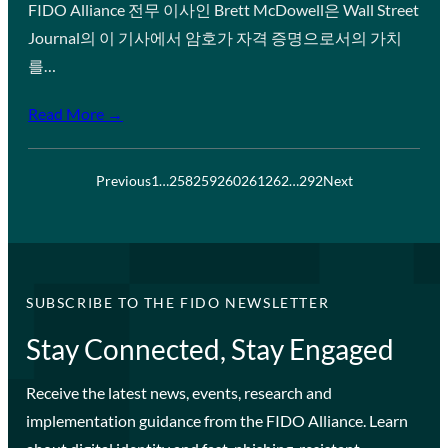
FIDO Alliance 전무 이사인 Brett McDowell은 Wall Street
Journal의 이 기사에서 암호가 자격 증명으로서의 가치
를…
Read More →
Previous
1
…
258
259
260
261
262
…
292
Next
SUBSCRIBE TO THE FIDO NEWSLETTER
Stay Connected, Stay Engaged
Receive the latest news, events, research and
implementation guidance from the FIDO Alliance. Learn