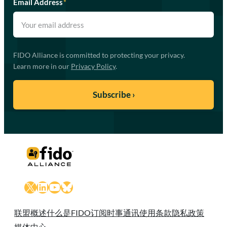
Email Address
*
FIDO Alliance is committed to protecting your privacy.
Learn more in our
Privacy Policy
.
X
LinkedIn
YouTube
Bluesky
联盟概述
什么是FIDO
订阅时事通讯
使用条款
隐私政策
媒体中心