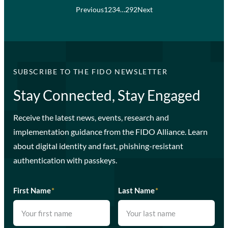
Previous
1
2
3
4
…
292
Next
SUBSCRIBE TO THE FIDO NEWSLETTER
Stay Connected, Stay Engaged
Receive the latest news, events, research and
implementation guidance from the FIDO Alliance. Learn
about digital identity and fast, phishing-resistant
authentication with passkeys.
First Name
*
Last Name
*