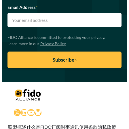
Email Address
*
FIDO Alliance is committed to protecting your privacy.
Learn more in our
Privacy Policy
.
X
LinkedIn
YouTube
Bluesky
联盟概述
什么是FIDO
订阅时事通讯
使用条款
隐私政策