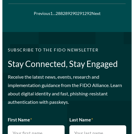
Previous
1
…
288
289
290
291
292
Next
SUBSCRIBE TO THE FIDO NEWSLETTER
Stay Connected, Stay Engaged
Receive the latest news, events, research and
implementation guidance from the FIDO Alliance. Learn
about digital identity and fast, phishing-resistant
authentication with passkeys.
First Name
*
Last Name
*