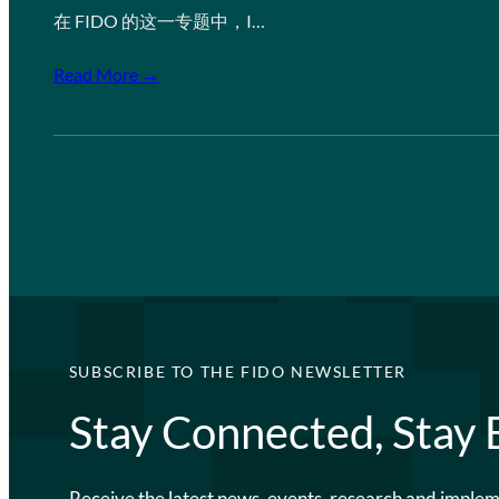
在 FIDO 的这一专题中，I…
Read More →
SUBSCRIBE TO THE FIDO NEWSLETTER
Stay Connected, Stay
Receive the latest news, events, research and imple