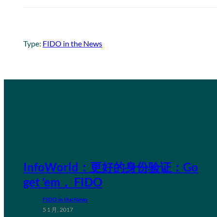
Type:
FIDO in the News
InfoWorld：更好的身份验证：Go
get ’em， FIDO
FIDO in the News
5 1 月, 2017