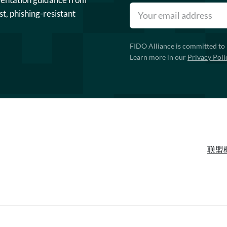
st, phishing-resistant
FIDO Alliance is committed to 
Learn more in our
Privacy Poli
联盟