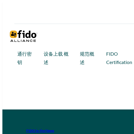
通行密
设备上载 概
规范概
FIDO
钥
述
述
Certification
FIDO in the News