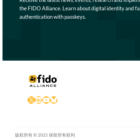
the FIDO Alliance. Learn about digital identity and fa
authentication with passkeys.
X
LinkedIn
YouTube
Bluesky
版权所有 © 2025 保留所有权利