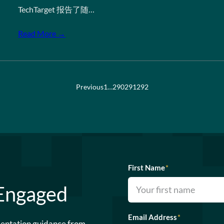
TechTarget 报告了随…
Read More →
Previous
1
…
290
291
292
First Name
*
 Engaged
Email Address
*
mentation guidance from