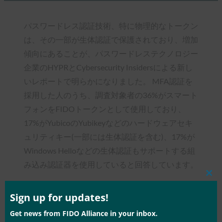
パスワードレス認証技術、特に物理的なトークン
は、その一部が生体認証で保護されており、増加
傾向にあることが、パスワードレステクノロジー
企業のHYPRとCybersecurity Insidersによる新し
いレポートで明らかになりました。 MFA認証を
採用した人のうち、調査対象者の36%がスマート
フォンをFIDOトークンとして使用しており、
17%がYubicoのYubikeyなどのハードウェアセキ
ュリティキー(一部には生体認証を含む)、17%が
Windows Helloなどの生体認証もサポートする組
み込み認証器を使用していると回答しています。
Clos
this
mod
Sign up for updates!
Get news from FIDO Alliance in your inbox.