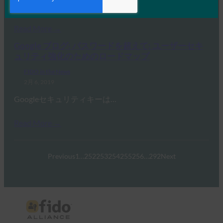
Googleのアカウントセキュ…
Read More →
Google ブログ: パスワードを超えて: ユーザーセキ
ュリティ強化のためのロードマップ
FIDO in the News
2月 6, 2019
Googleセキュリティキーは…
Read More →
Previous
1
…
252
253
254
255
256
…
292
Next