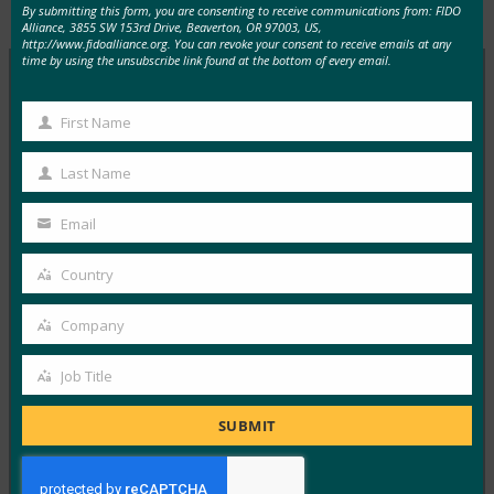
Type:
FIDO in the News
By submitting this form, you are consenting to receive communications from: FIDO
Alliance, 3855 SW 153rd Drive, Beaverton, OR 97003, US,
http://www.fidoalliance.org. You can revoke your consent to receive emails at any
time by using the unsubscribe link found at the bottom of every email.
MORE
FIDO IN THE NEWS
First Name
First
Name
Last Name
9to5Google:Samsung Galaxy S10の一口:Bixbyボタ
Last
ンの再マッピング、RIP通知LED、色など
Name
Email
FIDO in the News
Your
2月 20, 2019
email
Country
Country
9to5Googleは、新しい…
Company
Company
Read More →
Job Title
TechTarget: GoogleのMark Risher氏:新しいタイプ
Job
の2FAは「ゲームチェンジャー」です
Title
SUBMIT
FIDO in the News
2月 6, 2019