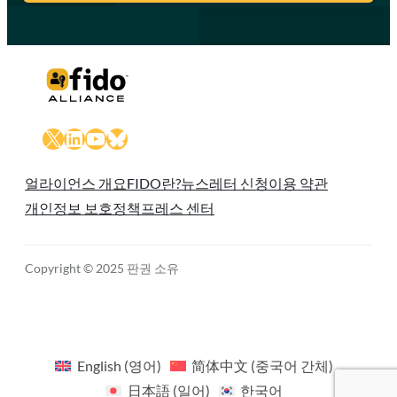
X
LinkedIn
YouTube
Bluesky
얼라이언스 개요
FIDO란?
뉴스레터 신청
이용 약관
개인정보 보호정책
프레스 센터
Copyright © 2025 판권 소유
English
(
영어
)
简体中文
(
중국어 간체
)
日本語
(
일어
)
한국어