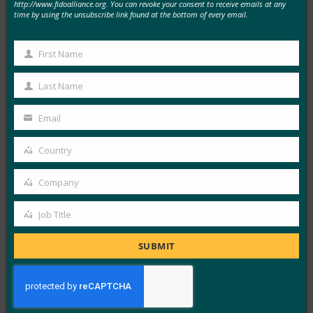
준이 생겼습니다.
http://www.fidoalliance.org. You can revoke your consent to receive emails at any
time by using the unsubscribe link found at the bottom of every email.
FIDO in the News
3월 4, 2019
First Name
웹 인증(WebAuthn이라고도 함)은 많은 기술 대기업이
First
이미 사용하고 있다는 점을 감안할 때 한동안 암호 없는…
Name
Last Name
Last
Name
Read More →
Email
Your
CNET: Google 은 10억 개의 Android 기기에 비밀번
email
Country
호를 남겨두려고 합니다.
Country
FIDO in the News
Company
Company
2월 25, 2019
바르셀로나에서 열린 모바일 월드 콩그레스(Mobile
Job Title
Job
World Congress)에서 공개: 안드로이드는 이제 FIDO2 인
Title
SUBMIT
증을 받았기 때문에 언젠가는…
Read More →
The Verge: 최신 Android 기기에서는 이제 비밀번호