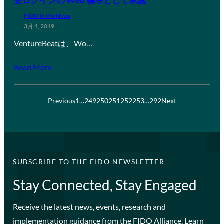
要ログインの Web 標準として承認
FIDO in the News
3月 4, 2019
VentureBeatは、Wo…
Read More →
Previous
1
…
249
250
251
252
253
…
292
Next
SUBSCRIBE TO THE FIDO NEWSLETTER
Stay Connected, Stay Engaged
Receive the latest news, events, research and
implementation guidance from the FIDO Alliance. Learn