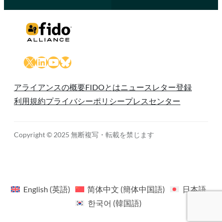
X
LinkedIn
YouTube
Bluesky
アライアンスの概要
FIDOとは
ニュースレター登録
利用規約
プライバシーポリシー
プレスセンター
Copyright © 2025 無断複写・転載を禁じます
English
(
英語
)
简体中文
(
簡体中国語
)
日本語
한국어
(
韓国語
)