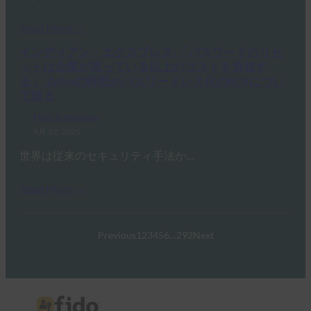
Read More →
インディアン・エクスプレス:「パスワードのリセ
ットは企業が思っている以上のコストを負担す
る」:Zohoの幹部がパスワードレス化のROIについ
て語る
FIDO in the News
9月 22, 2025
世界は従来のセキュリティ手法か…
Read More →
Previous
1
2
3
4
5
6
…
292
Next