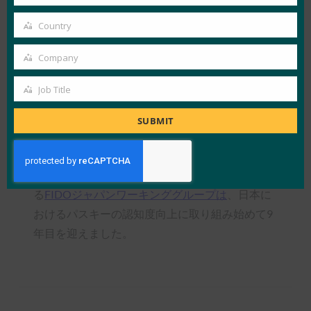
Your
タイプが認められています。
email
Country
Country
そしてもちろん、FIDOはサポートを提供するた
Company
Company
めにそこにあり、現在、日本の企業がパスキーそ
の紹介資料、実装戦略、UXとデザインのガイド
Job Title
Job
ライン、詳細な展開ガイドをより有効に活用でき
Title
SUBMIT
るように、日本語での
パスキーの実装
に関する
Webサイトリソースを提供しています。
FIDO アライアンスのメンバー企業
66社が参加す
る
FIDOジャパンワーキンググループは
、日本に
おけるパスキーの認知度向上に取り組み始めて9
年目を迎えました。