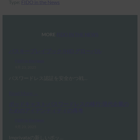
Type:
FIDO in the News
MORE
FIDO IN THE NEWS
パスキープレイブック |HID グローバル
FIDO in the News
9月 23, 2025
パスワードレス認証を安全かつ戦…
Read More →
ポッドキャスト:パスワードレスの移行:現代企業の
ためのアイデンティティの再考
FIDO in the News
9月 23, 2025
Imprivataの新しいポッ…