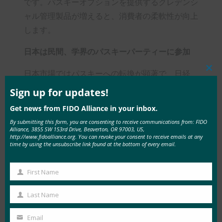
です。パスキーオプションを提供するクレデンシ
ャル管理製品が増えると、消費者の柔軟性が向上
します。
日本は民間、学界のパスキーパーティーに参加
日本市場ではパスキーへの転換が顕著で、日経、
Clos
this
ヌーラボ、東急電鉄などが
パスワードレス認証
mod
Sign up for updates!
技術を採用しています。日経は、早ければ2025
Get news from FIDO Alliance in your inbox.
年2月より日経IDのパスキーを配備する予定で
By submitting this form, you are consenting to receive communications from: FIDO
す。東急電鉄は、TOKYU IDユーザーの45%がパ
Alliance, 3855 SW 153rd Drive, Beaverton, OR 97003, US,
http://www.fidoalliance.org. You can revoke your consent to receive emails at any
スキーを持っていると述べています。そして、ヌ
time by using the unsubscribe link found at the bottom of every email.
ーラボは「パスキーの採用が劇的に改善された」
と発表しました。
First Name
First
Name
アカデミアはイノベーションの推進に貢献してお
Last Name
Last
り、慶應義塾大学と早稲田大学のチームは、数多
Name
Email
くのハッカソンやワークショップで研究とプロト