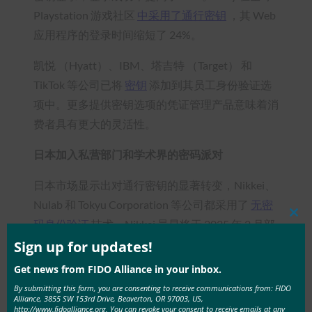
Playstation 游戏社区
中采用了通行密钥
，其 Web
应用程序的登录时间缩短了 24%。
凯悦 （Hyatt）、IBM、塔吉特 （Target） 和
TikTok 等公司已将
密钥
添加到其员工身份验证选
项中。更多提供密钥选项的凭证管理产品意味着消
费者具有更大的灵活性。
日本加入私营部门和学术界的密码派对
日本市场显示出对通行密钥的显著转变，Nikkei、
Nulab 和 Tokyu Corporation 等公司都采用了
无密
Clos
码身份验证
技术。Nikkei 最早将于 2025 年 2 月部
this
mod
署 Nikkei ID 的通行密钥。Tokyu Corporation 表
Sign up for updates!
示，45% 的 TOKYU ID 用户拥有密钥。Nulab 宣布
Get news from FIDO Alliance in your inbox.
“密钥采用率有了显著提高”。
By submitting this form, you are consenting to receive communications from: FIDO
Alliance, 3855 SW 153rd Drive, Beaverton, OR 97003, US,
http://www.fidoalliance.org. You can revoke your consent to receive emails at any