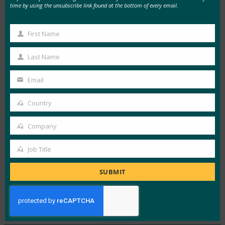
学术界正在帮助推动创新，庆应义塾大学和早稻田
time by using the unsubscribe link found at the bottom of every email.
大学的团队在一系列黑客马拉松和研讨会上因其研
究和原型而获得认可。
First Name
First
当然，FIDO 也在那里提供支持，现在提供其 通行
Name
Last Name
Last
密钥 Central 网站关于
日语密钥实施
的资源，以便
Name
日本公司可以更好地利用其介绍性材料、实施策
Email
Your
略、UX 和设计指南以及详细的推出指南。
email
Country
Country
FIDO 日本工作组
包括
FIDO Alliance的
66 家成员
Company
公司，现已进入第 9 个年头，致力于提高日本的密
Company
钥意识。
Job Title
Job
Title
SUBMIT
Type:
FIDO in the News