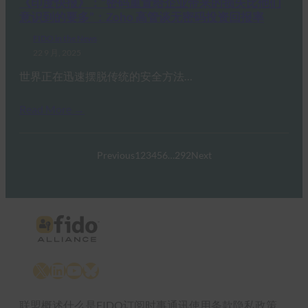
《印度快报》：“密码重置给企业带来的损失比他们
意识到的要多”：Zoho 高管谈无密码投资回报率
FIDO in the News
22 9 月, 2025
世界正在迅速摆脱传统的安全方法…
Read More →
Previous
1
2
3
4
5
6
…
292
Next
X
LinkedIn
YouTube
Bluesky
联盟概述
什么是FIDO
订阅时事通讯
使用条款
隐私政策