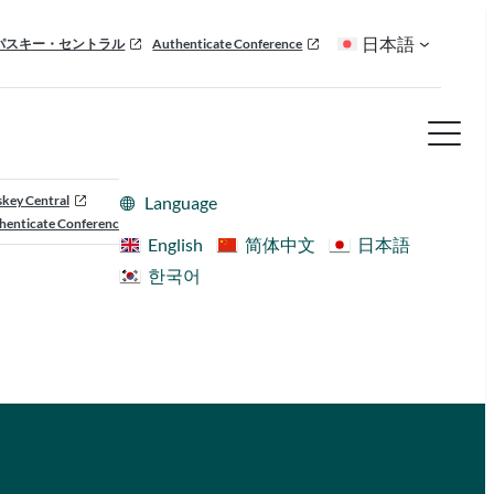
日本語
パスキー・セントラル
Authenticate Conference
skey Central
Language
henticate Conference
English
简体中文
日本語
한국어