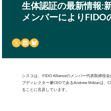
生体認証の最新情報:
メンバーによりFID
Share on X
Share on LinkedIn
Share on Bluesky
シスコは、 FIDO Allianceのメンバー代表取
ブディレクター兼CEOであるAndrew Shikia
ることに言及しています。