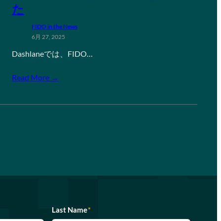
た
FIDO in the News
6月 27, 2025
Dashlaneでは、FIDO…
Read More →
Last Name
*