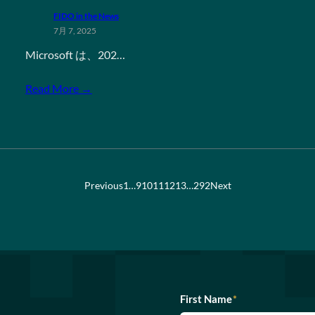
FIDO in the News
7月 7, 2025
Microsoft は、202…
Read More →
Previous
1
…
9
10
11
12
13
…
292
Next
First Name
*