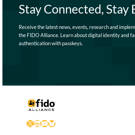
Stay Connected, Stay
Receive the latest news, events, research and imple
the FIDO Alliance. Learn about digital identity and fa
authentication with passkeys.
X
LinkedIn
YouTube
Bluesky