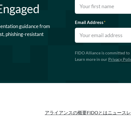
 Engaged
Email Address
*
mentation guidance from
st, phishing-resistant
FIDO Alliance is committed to 
Learn more in our
Privacy Poli
アライアンスの概要
FIDOとは
ニュースレ