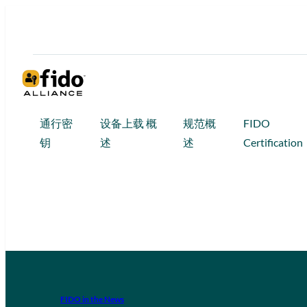
通行密
设备上载 概
规范概
FIDO
钥
述
述
Certification
FIDO in the News