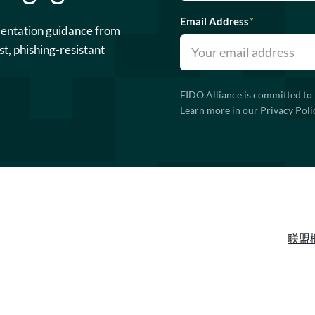
Email Address
*
mentation guidance from
st, phishing-resistant
FIDO Alliance is committed to 
Learn more in our
Privacy Poli
联盟