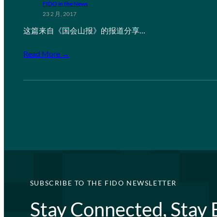
FIDO in the News
23 2 月, 2017
这篇来自《国会山报》的报道分享…
Read More →
SUBSCRIBE TO THE FIDO NEWSLETTER
Stay Connected, Stay