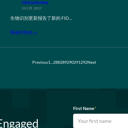
FIDO in the News
23 2 月, 2017
生物识别更新报告了新的 FID…
Read More →
Previous
1
…
288
289
290
291
292
Next
First Name
*
 Engaged