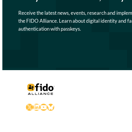
Receive the latest news, events, research and imple
the FIDO Alliance. Learn about digital identity and fa
authentication with passkeys.
X
LinkedIn
YouTube
Bluesky