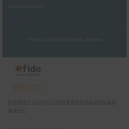
Mobile ID World…
Read More →
Previous
1
…
237
238
239
240
241
…
292
Next
X
LinkedIn
YouTube
Bluesky
联盟概述
什么是FIDO
订阅时事通讯
使用条款
隐私政策
媒体中心