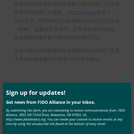
世界各国政府都在继续开发数字身份功能，以使居
民更容易获得公共服务。
FIDO Alliance
发布了一
份白皮书，以帮助他们以防网络钓鱼的方式实现这
一目标。 这篇论文发表时，土耳其和孟加拉国正
在实施政府服务数字身份的两种替代方法。
白皮书旨在指导政策制定者和政府机构及部门负责
人考虑在政府服务中使用 FIDO 身份验证。
Clos
this
mod
Sign up for updates!
Type:
FIDO in the News
Get news from FIDO Alliance in your inbox.
By submitting this form, you are consenting to receive communications from: FIDO
Alliance, 3855 SW 153rd Drive, Beaverton, OR 97003, US,
http://www.fidoalliance.org. You can revoke your consent to receive emails at any
time by using the unsubscribe link found at the bottom of every email.
MORE
FIDO IN THE NEWS