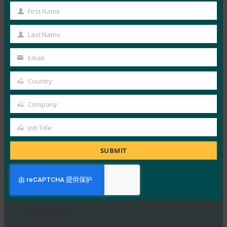
First Name
生物识别更新：NHS通过生物识别安全性增强应用程
First
序，并向开发人员发布代码
Name
Last Name
FIDO in the News
Last
16 10 月, 2019
Name
Email
Your
据 Biometric Upd…
email
Country
Country
Read More →
Company
The Verge： Google 正在发布 USB-C Titan 安全密钥
Company
FIDO in the News
Job Title
Job
14 10 月, 2019
Title
SUBMIT
The Verge 报道了 G…
Read More →
Mobile ID World：韩国研讨会强调FIDO标准的扩展
FIDO in the News
8 10 月, 2019