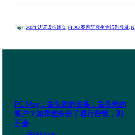
Tags:
2021 认证虚拟峰会
, 
FIDO 案例研究生物识别登录
, 
PC Mag：丢失您的设备，丢失您的
帐户？如果您备份了通行密钥，则
不会
FIDO in the News