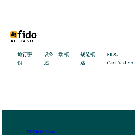
通行密
设备上载 概
规范概
FIDO
钥
述
述
Certification
FIDO in the News