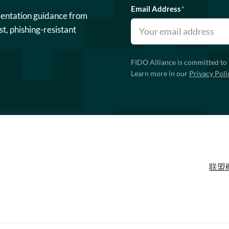
Email Address
*
mentation guidance from
st, phishing-resistant
FIDO Alliance is committed to 
Learn more in our
Privacy Poli
联盟