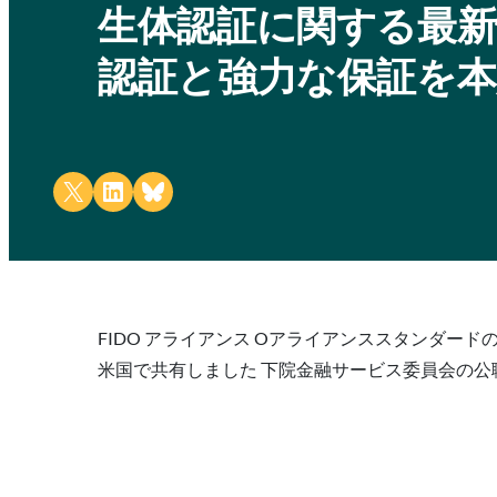
生体認証に関する最新情
認証と強力な保証を本
Share on X
Share on LinkedIn
Share on Bluesky
FIDO アライアンス Oアライアンススタンダ
米国で共有しました 下院金融サービス委員会の