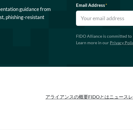
Email Address
*
mentation guidance from
st, phishing-resistant
FIDO Alliance is committed to 
Learn more in our
Privacy Poli
アライアンスの概要
FIDOとは
ニュースレ