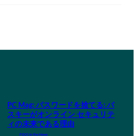
PC Mag: パスワードを捨てる: パ
スキーがオンライン セキュリテ
ィの未来である理由
FIDO in the News