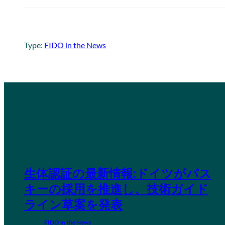
Type:
FIDO in the News
生体認証の最新情報:ドイツがパス
キーの採用を推進し、技術ガイド
ライン草案を発表
FIDO in the News