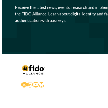
Receive the latest news, events, research and imple
the FIDO Alliance. Learn about digital identity and fa
authentication with passkeys.
X
LinkedIn
YouTube
Bluesky