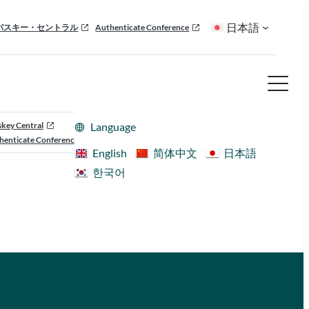
日本語
パスキー・セントラル
Authenticate Conference
skey Central
Language
henticate Conference
English
简体中文
日本語
한국어