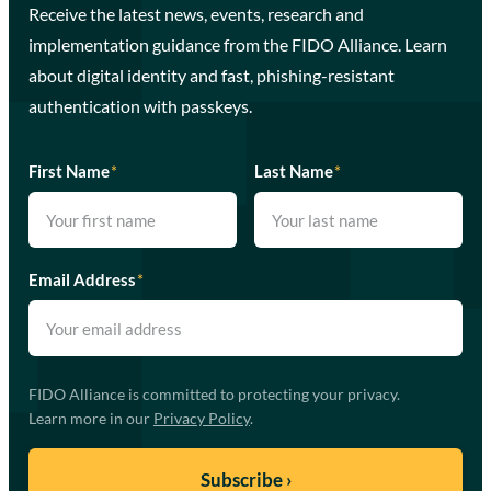
Receive the latest news, events, research and
implementation guidance from the FIDO Alliance. Learn
about digital identity and fast, phishing-resistant
authentication with passkeys.
First Name
*
Last Name
*
Email Address
*
FIDO Alliance is committed to protecting your privacy.
Learn more in our
Privacy Policy
.