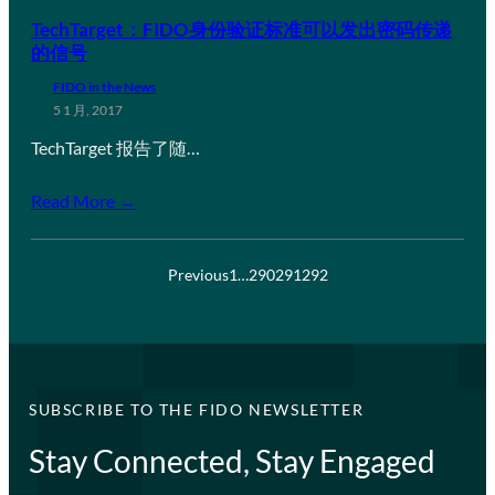
TechTarget：FIDO身份验证标准可以发出密码传递
的信号
FIDO in the News
5 1 月, 2017
TechTarget 报告了随…
Read More →
Previous
1
…
290
291
292
SUBSCRIBE TO THE FIDO NEWSLETTER
Stay Connected, Stay Engaged