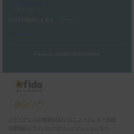
FIDO in the News
1月 31, 2017
CNETの報道によると、ソーシ…
Read More →
Previous
1
…
288
289
290
291
292
Next
X
LinkedIn
YouTube
Bluesky
アライアンスの概要
FIDOとは
ニュースレター登録
利用規約
プライバシーポリシー
プレスセンター