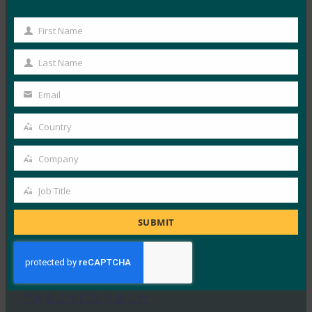
First Name
The Hill: 生体認証による政府インフラの保護
First
FIDO in the News
Name
Last Name
Last
2月 23, 2017
Name
The Hillのこのストーリ…
Email
Your
email
Read More →
Country
Country
生体認証アップデート: FIDO アライアンス FIDO認
Company
定製品のエコシステムを紹介
Company
FIDO in the News
Job Title
Job
2月 23, 2017
Title
SUBMIT
Biometric Updat…
Read More →
CNET:Facebookでキーでログインをロックダウン
できるようになりました