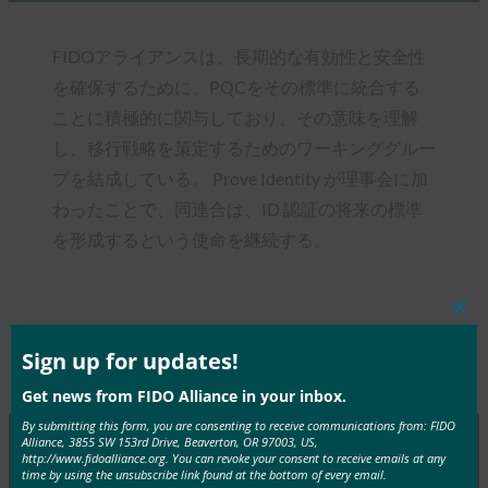
FIDOアライアンスは、長期的な有効性と安全性
を確保するために、PQCをその標準に統合する
ことに積極的に関与しており、その意味を理解
し、移行戦略を策定するためのワーキンググルー
プを結成している。 Prove Identity が理事会に加
わったことで、同連合は、ID 認証の将来の標準
を形成するという使命を継続する。
Clos
this
mod
Sign up for updates!
Type:
FIDO in the News
Get news from FIDO Alliance in your inbox.
By submitting this form, you are consenting to receive communications from: FIDO
Alliance, 3855 SW 153rd Drive, Beaverton, OR 97003, US,
http://www.fidoalliance.org. You can revoke your consent to receive emails at any
time by using the unsubscribe link found at the bottom of every email.
MORE
FIDO IN THE NEWS