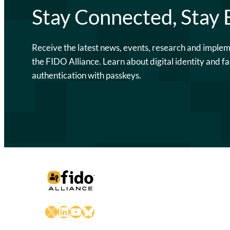
Stay Connected, Stay
Receive the latest news, events, research and imple
the FIDO Alliance. Learn about digital identity and fa
authentication with passkeys.
X
LinkedIn
YouTube
Bluesky