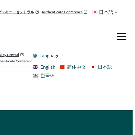
日本語
パスキー・セントラル
Authenticate Conference
skey Central
Language
henticate Conference
English
简体中文
日本語
한국어