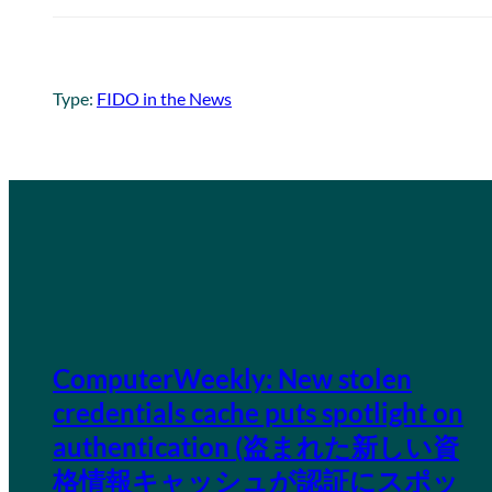
Type:
FIDO in the News
ComputerWeekly: New stolen
credentials cache puts spotlight on
authentication (盗まれた新しい資
格情報キャッシュが認証にスポッ