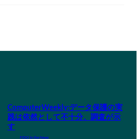
ComputerWeekly:データ保護の実
践は依然として不十分、調査が示
す
FIDO in the News