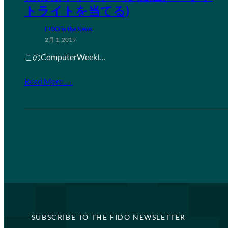
トライトを当てる)
FIDO in the News
2月 1, 2019
このComputerWeekl…
Read More →
SUBSCRIBE TO THE FIDO NEWSLETTER