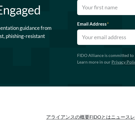
 Engaged
Email Address
*
mentation guidance from
st, phishing-resistant
FIDO Alliance is committed to 
Learn more in our
Privacy Poli
アライアンスの概要
FIDOとは
ニュースレ