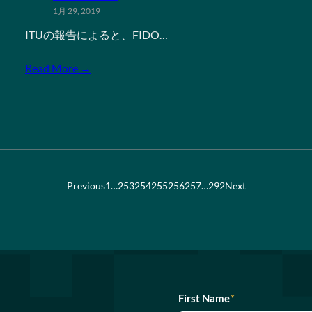
1月 29, 2019
ITUの報告によると、FIDO…
Read More →
Previous
1
…
253
254
255
256
257
…
292
Next
First Name
*