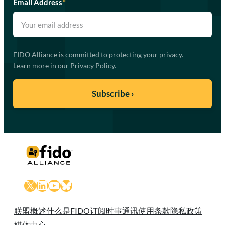
Email Address
*
FIDO Alliance is committed to protecting your privacy.
Learn more in our
Privacy Policy
.
X
LinkedIn
YouTube
Bluesky
联盟概述
什么是FIDO
订阅时事通讯
使用条款
隐私政策
媒体中心