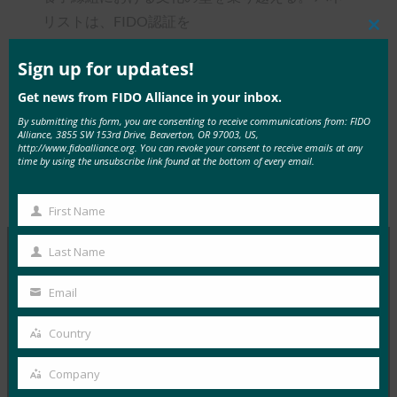
リストは、FIDO認証を
Clos
PIVやCACではなく、脆弱な認証方法の代替。
this
mod
Sign up for updates!
記事を読む
Get news from FIDO Alliance in your inbox.
By submitting this form, you are consenting to receive communications from: FIDO
Alliance, 3855 SW 153rd Drive, Beaverton, OR 97003, US,
http://www.fidoalliance.org. You can revoke your consent to receive emails at any
time by using the unsubscribe link found at the bottom of every email.
Type:
FIDO in the News
First Name
First
Name
Last Name
Last
MORE
FIDO IN THE NEWS
Name
Email
Your
email
Ars Technica:Facebookアカウントの乗っ取りを防
Country
Country
ぐためのより良い方法ができました
Company
FIDO in the News
Company
1月 31, 2017