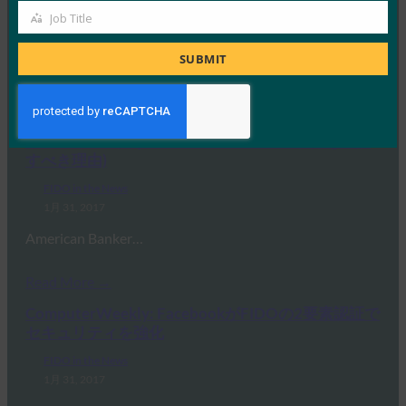
Job Title
Facebookは、 Goog…
Job
Title
SUBMIT
Read More →
American Banker: Why banks should consider a
page from Facebook on security keys(銀行がセキュ
リティキーに関するFacebookのページ取得を検討
すべき理由)
FIDO in the News
1月 31, 2017
American Banker…
Read More →
ComputerWeekly: FacebookがFIDOの2要素認証で
セキュリティを強化
FIDO in the News
1月 31, 2017