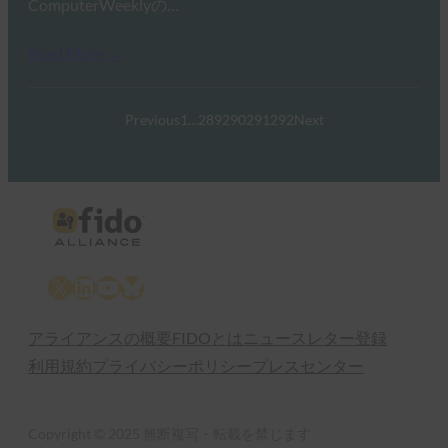
ComputerWeeklyの…
Read More →
Previous
1
…
289
290
291
292
Next
X
LinkedIn
YouTube
Bluesky
アライアンスの概要
FIDOとは
ニュースレター登録
利用規約
プライバシーポリシー
プレスセンター
Copyright © 2025 無断複写・転載を禁じます