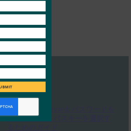
module
UBMIT
Security Boulevard: パスワードを
超えて: 適切なパスキーを選択す
るためのガイド