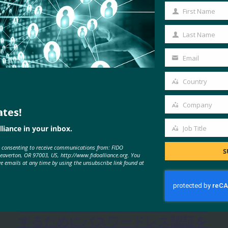
First Name
First
Name
Last Name
Last
Name
Email
Your
email
Country
Country
Company
ates!
Company
liance in your inbox.
Job Title
Job
MORE
FIDO IN THE NEWS
e consenting to receive communications from: FIDO
Title
S
Beaverton, OR 97003, US, http://www.fidoalliance.org. You
ve emails at any time by using the unsubscribe link found at
バックエンドニュース: HID は
BSP コンプライアンスをサポート
するためにパスワードレス認証を