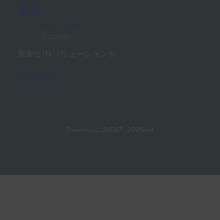
提供
FIDO in the News
9月 22, 2025
安全な ID ソリューションを…
Read More →
Previous
1
…
3
4
5
6
7
…
292
Next