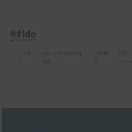
パスキ
Device Onboarding
仕様概
FIDO
ー
概要
要
Certif
FIDO in the News