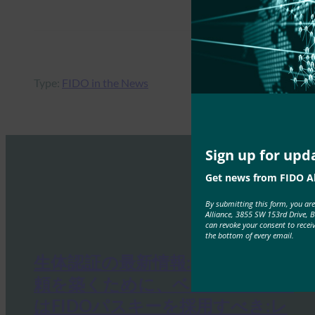
Type:
FIDO in the News
Sign up for upd
Get news from FIDO Al
By submitting this form, you ar
Alliance, 3855 SW 153rd Drive, 
can revoke your consent to recei
the bottom of every email.
生体認証の最新情報:生体認証の信
頼を築くために、ベトナムの銀行
はFIDOパスキーを採用すべき:レ