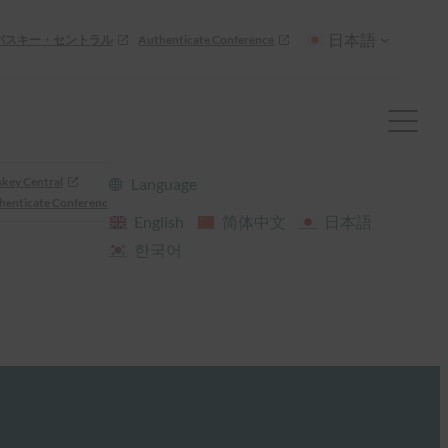
日本語
パスキー・セントラル
Authenticate Conference
skey Central
Language
henticate Conference
English
简体中文
日本語
한국어