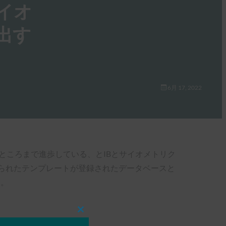
イオ
出す
6月 17, 2022
ところまで進歩している、とIBとサイオメトリク
得られたテンプレートが登録されたデータベースと
た。
Close
this