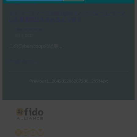
Read More →
サイバースクープ:NISTはサイバーフレームワーク
に多要素認証を含めるよう促す
FIDO in the News
5月 4, 2017
このCyberscoopの記事…
Read More →
Previous
1
…
284
285
286
287
288
…
292
Next
X
LinkedIn
YouTube
Bluesky