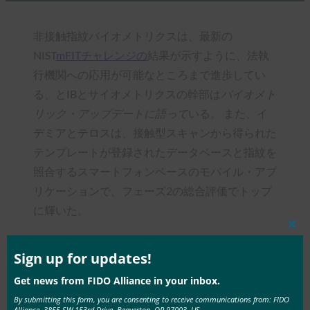
非接触指紋バイオメトリクスは、最新の
NIST
mFITチャレンジの
結果が示すように、法執
行機関への応用が可能なところまで進歩してい
る、とIBとサイオメトリクスの幹部は
バイオメト
リック・アップデートに語って
いる。 また、イ
デミアとテロスは、接触型スキャンから得られた
テンプレートが登録されたデータベースと指紋を
照合するスマートフォンベースのモバイル・アプ
リケーションで、フェーズ2の総合評価でトップ
に輝いた。
Clos
this
mod
Sign up for updates!
Get news from FIDO Alliance in your inbox.
Type:
FIDO in the News
By submitting this form, you are consenting to receive communications from: FIDO
Alliance, 3855 SW 153rd Drive, Beaverton, OR 97003, US,