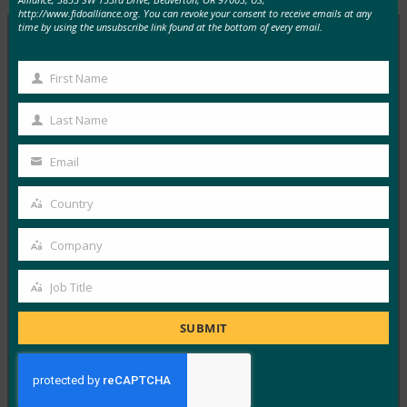
http://www.fidoalliance.org. You can revoke your consent to receive emails at any
time by using the unsubscribe link found at the bottom of every email.
MORE
FIDO IN THE NEWS
First Name
First
Name
CIO: セキュリティ キーを使用して Google アカウン
Last Name
Last
トと Facebook アカウントを保護する方法
Name
Email
FIDO in the News
Your
5月 9, 2017
email
Country
Country
このCIOのストーリーでは、F…
Company
Company
Read More →
Job Title
Forbes: Cyber – 脅威は現実のもの
Job
FIDO in the News
Title
SUBMIT
5月 4, 2017
このForbesの記事では、 …