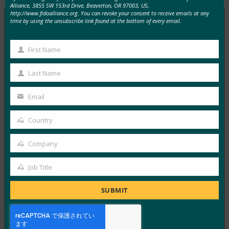
Alliance, 3855 SW 153rd Drive, Beaverton, OR 97003, US,
http://www.fidoalliance.org. You can revoke your consent to receive emails at any
time by using the unsubscribe link found at the bottom of every email.
MORE
FIDO IN THE NEWS
First Name
First
生体認証の最新情報:ドイツがパスキーの採用を推
Name
Last Name
進し、技術ガイドライン草案を発表
Last
Name
FIDO in the News
Email
Your
10月 3, 2025
email
Country
ドイツ連邦情報セキュリティ局 …
Country
Company
Read More →
Company
生体認証の最新情報:Yubicoは、世界的な調査でパ
Job Title
Job
スキーの認識がまだ不足していることを発見
Title
SUBMIT
FIDO in the News
10月 3, 2025
認識されているサイバーセキュリ…