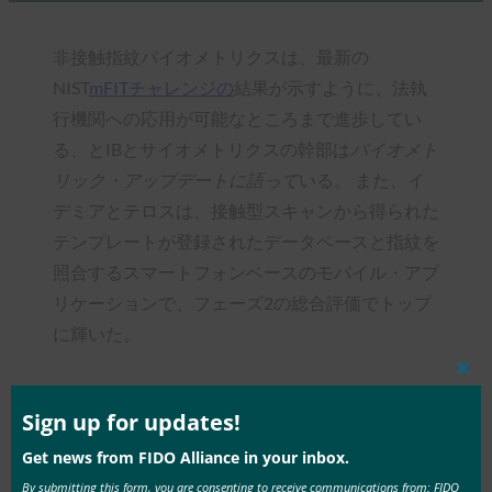
非接触指紋バイオメトリクスは、最新の
NIST
mFITチャレンジの
結果が示すように、法執
行機関への応用が可能なところまで進歩してい
る、とIBとサイオメトリクスの幹部は
バイオメト
リック・アップデートに語って
いる。 また、イ
デミアとテロスは、接触型スキャンから得られた
テンプレートが登録されたデータベースと指紋を
照合するスマートフォンベースのモバイル・アプ
リケーションで、フェーズ2の総合評価でトップ
に輝いた。
Clos
this
mod
Sign up for updates!
Get news from FIDO Alliance in your inbox.
Type:
FIDO in the News
By submitting this form, you are consenting to receive communications from: FIDO