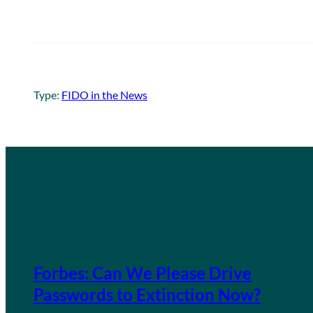
Type:
FIDO in the News
Forbes: Can We Please Drive
Passwords to Extinction Now?