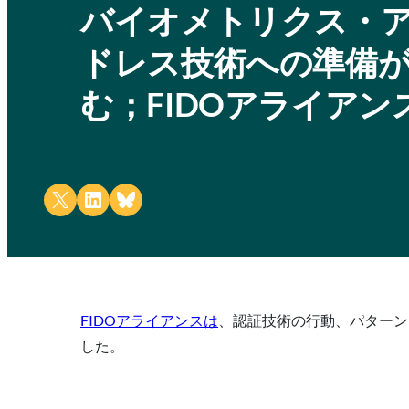
バイオメトリクス・
ドレス技術への準備
む；FIDOアライア
Share on X
Share on LinkedIn
Share on Bluesky
FIDOアライアンスは
、認証技術の行動、パターン
した。