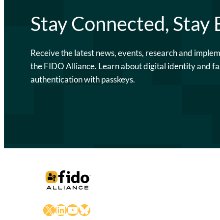
Stay Connected, Stay
Receive the latest news, events, research and imple
the FIDO Alliance. Learn about digital identity and fa
authentication with passkeys.
X
LinkedIn
YouTube
Bluesky