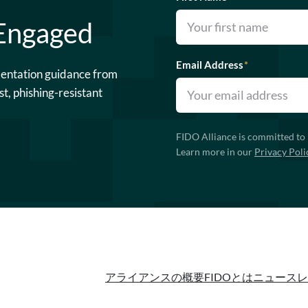
 Engaged
Email Address
*
mentation guidance from
st, phishing-resistant
FIDO Alliance is committed to 
Learn more in our
Privacy Poli
アライアンスの概要
FIDOとは
ニュースレ