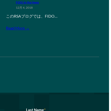
FIDO in the News
12月 4, 2018
このRSAブログでは、FIDO…
Read More →
Last Name
*