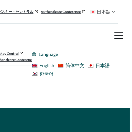
日本語
パスキー・セントラル
Authenticate Conference
skey Central
Language
henticate Conference
English
简体中文
日本語
한국어