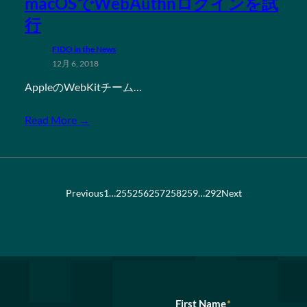
macOSでWebAuthnログインを試
行
FIDO in the News
12月 6, 2018
AppleのWebKitチーム…
Read More →
Previous
1
…
255
256
257
258
259
…
292
Next
First Name
*