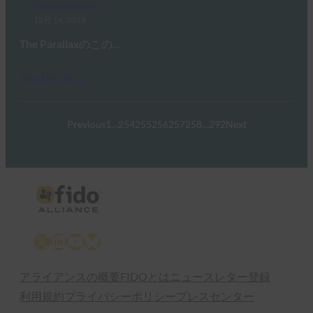
FIDO in the News
12月 14, 2018
The Parallaxのこの…
Read More →
Previous
1
…
254
255
256
257
258
…
292
Next
X
LinkedIn
YouTube
Bluesky
アライアンスの概要
FIDOとは
ニュースレター登録
利用規約
プライバシーポリシー
プレスセンター