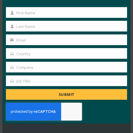
ComputerWeekly: Time to deploy strong
authentication, says FIDO
First Name
First
FIDO in the News
1月 23, 2019
Name
Last Name
Last
このComputerWeekl…
Name
Email
Your
Read More →
email
Country
Threatpost: Threatpost Survey より: 2FA is Just
Country
Fine, But Go Ahead and Kill SMS (2FA is Just Fine,
Company
But Go Ahead and Kill SMS)
Company
FIDO in the News
Job Title
Job
1月 16, 2019
Title
SUBMIT
2要素認証に関するThreat…
Read More →
視差:入門:セキュリティキーでオンラインアカウン
トをロックする方法