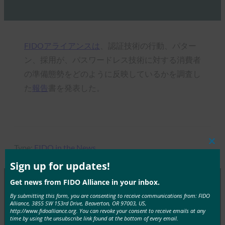
FIDOアライアンスは
、認証技術の行動、パター
ン、採用が、パスワードレス技術に対する消費者
の準備態勢をどのように反映しているかを調査し
た
報告
書を発表した。
Type:
FIDO in the News
Clos
this
mod
Sign up for updates!
Get news from FIDO Alliance in your inbox.
By submitting this form, you are consenting to receive communications from: FIDO
MORE
FIDO IN THE NEWS
Alliance, 3855 SW 153rd Drive, Beaverton, OR 97003, US,
http://www.fidoalliance.org. You can revoke your consent to receive emails at any
time by using the unsubscribe link found at the bottom of every email.