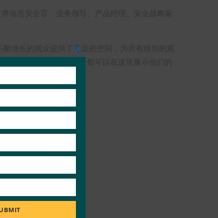
登录。 首席信息安全官、业务领导、产品经理、安全战略家
。
 这个会场为我们不断增长的观众提供了充足的空间，为所有级别的观
Close
博览会大厅，所有参展赞助商都可以在这里展示他们的
this
module
您提供合适的内容和社区。
UBMIT