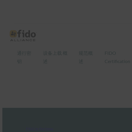
通行密
设备上载 概
规范概
FIDO
钥
述
述
Certification
FIDO in the News