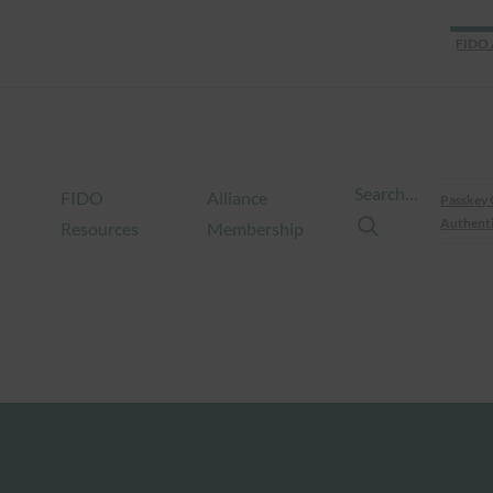
FIDO 
Search…
FIDO
Alliance
Passkey 
Authenti
Resources
Membership