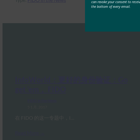
can revoke your consent to recei
the bottom of every email.
InfoWorld：更好的身份验证：Go
get ’em， FIDO
FIDO in the News
5 1 月, 2017
在 FIDO 的这一专题中，I…
Read More →