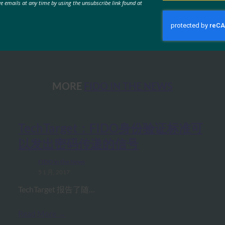
ve emails at any time by using the unsubscribe link found at
MORE
FIDO IN THE NEWS
TechTarget：FIDO身份验证标准可
以发出密码传递的信号
FIDO in the News
5 1 月, 2017
TechTarget 报告了随…
Read More →