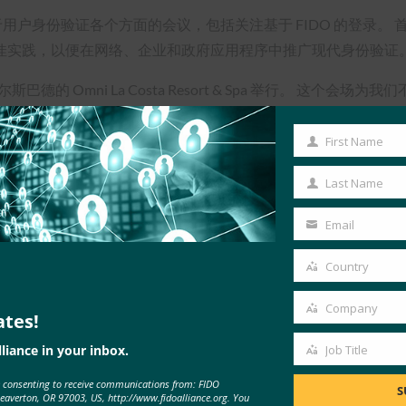
业界唯一致力于用户身份验证各个方面的会议，包括关注基于 FIDO 的
佳实践，以便在网络、企业和政府应用程序中推广现代身份验证
州卡尔斯巴德的 Omni La Costa Resort & Spa 举行。
流的机会。 2024 年的活动将包括我们迄今为止最具活力的
公司会面。
First Name
First
Name
抑或是介于两者之间的用户，Authenticate 2024都将为
Last Name
Last
Name
Email
Your
email
Country
Country
Company
ates!
Company
liance in your inbox.
Job Title
Job
e consenting to receive communications from: FIDO
Title
S
Beaverton, OR 97003, US, http://www.fidoalliance.org. You