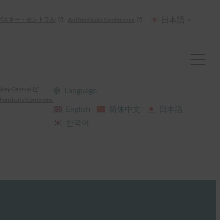
日本語
パスキー・セントラル
Authenticate Conference
skey Central
Language
henticate Conference
English
简体中文
日本語
한국어