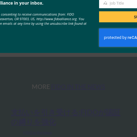
liance in your inbox.
Job Title
Job
e consenting to receive communications from: FIDO
Title
S
Beaverton, OR 97003, US, http://www.fidoalliance.org. You
ve emails at any time by using the unsubscribe link found at
MORE
FIDO IN THE NEWS
支払いを引き受ける:FIDOが認証
の縛りを強化
FIDO in the News