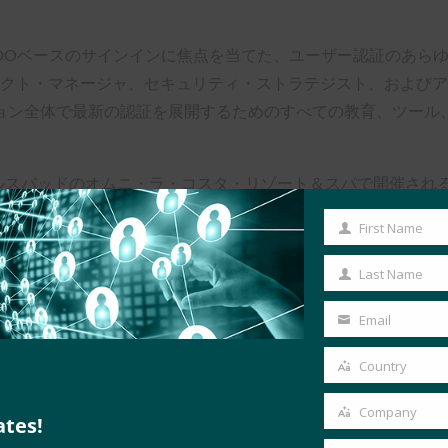
teは、FIDOベースのサインインに焦点を当てた、ユーザー認証の
ロダクト・マネージャ、セキュリティ・ストラテジスト、および
ョン全体で最新の認証を展開するためのすべての教育、ツール
ールスバッドのオムニ・ラ・コスタ・リゾート＆スパで開催され
やセッションの種類が増え、同業者とのネットワーキングの機会
First Name
れ、すべての出展スポンサーが自社のソリューションを紹介し
First
Name
Last Name
Last
中間であろうと、Authenticate 2024はあなたにぴった
Name
Email
Your
email
Country
Country
Company
ates!
Company