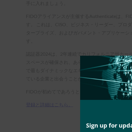
手に入れましょう。
FIDOアライアンスが主催するAuthentica
す。 これは、CISO、ビジネス・リーダー、プ
タープライズ、およびガバメント・アプリケーシ
す。
認証器2024は、2年連続でカリフォルニア州カ
スペースが確保され、あらゆるレベルのセッション
で最もダイナミックなエキスポ・ホールが設けら
ている企業と出会うことができる。
FIDOが初めてであろうと、展開中であろうと、その
登録と詳細はこちら。
Sign up for upd