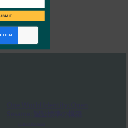
UBMIT
One World Identity: Open
Sesame: 認証標準の構築
FIDO in the News