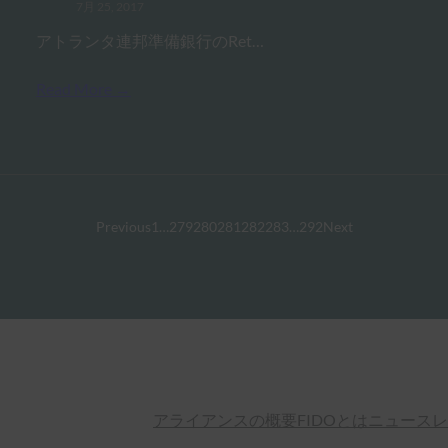
7月 25, 2017
アトランタ連邦準備銀行のRet…
Read More →
Previous
1
…
279
280
281
282
283
…
292
Next
アライアンスの概要
FIDOとは
ニュースレ