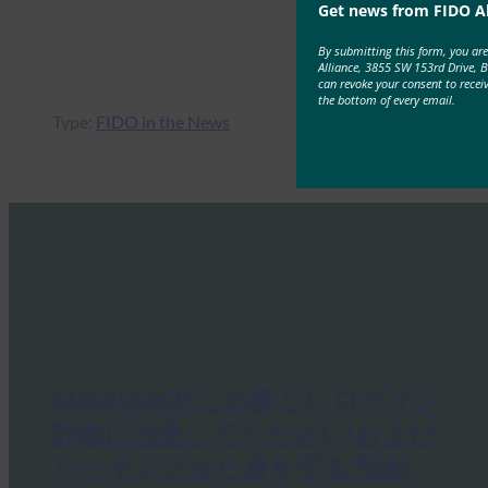
Get news from FIDO Al
By submitting this form, you ar
Alliance, 3855 SW 153rd Drive, 
can revoke your consent to recei
the bottom of every email.
Type:
FIDO in the News
MakeUseOf:この新しいログイン
詐欺に注意してください(および
ハッキングから身を守る方法)