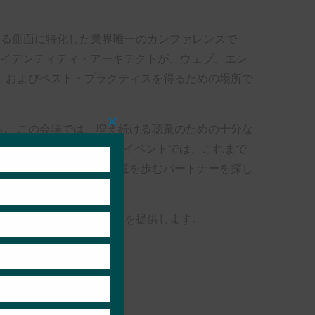
あらゆる側面に特化した業界唯一のカンファレンスで
アイデンティティ・アーキテクトが、ウェブ、エン
、およびベスト・プラクティスを得るための場所で
る。 この会場では、増え続ける聴衆のための十分な
Close
this
も増える。 2024年のイベントでは、これまで
module
、パスワードレス化への道を歩むパートナーを探し
りのコンテンツとコミュニティを提供します。