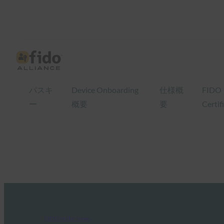
パスキ
Device Onboarding
仕様概
FIDO
ー
概要
要
Certif
FIDO in the News