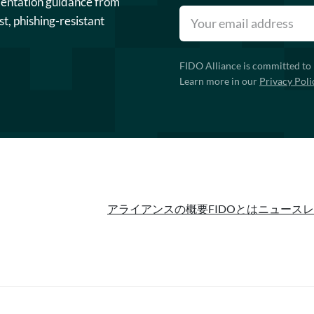
mentation guidance from
st, phishing-resistant
FIDO Alliance is committed to 
Learn more in our
Privacy Poli
アライアンスの概要
FIDOとは
ニュースレ