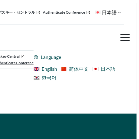
日本語
パスキー・セントラル
Authenticate Conference
skey Central
Language
henticate Conference
English
简体中文
日本語
한국어