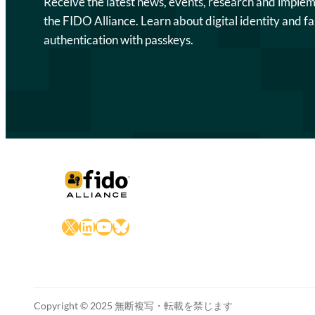
Receive the latest news, events, research and imple
the FIDO Alliance. Learn about digital identity and fa
authentication with passkeys.
X
LinkedIn
YouTube
Bluesky
Copyright © 2025 無断複写・転載を禁じます