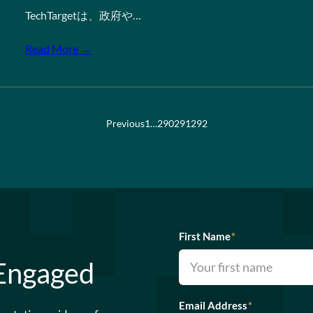
TechTargetは、政府や…
Read More →
Previous
1
…
290
291
292
First Name
*
 Engaged
Email Address
*