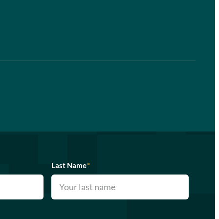
Last Name
*