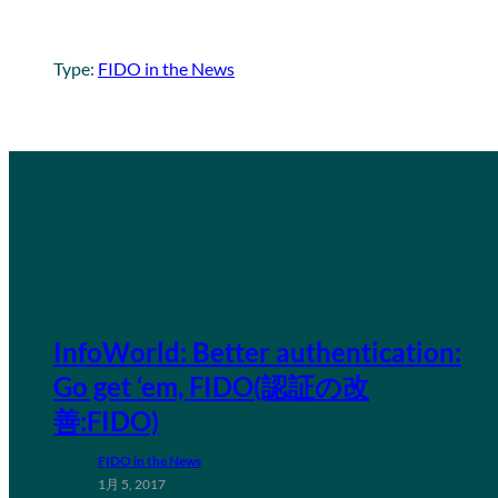
Type:
FIDO in the News
InfoWorld: Better authentication:
Go get ‘em, FIDO(認証の改
善:FIDO)
FIDO in the News
1月 5, 2017