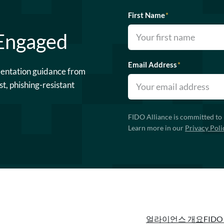
First Name
*
 Engaged
Email Address
*
mentation guidance from
st, phishing-resistant
FIDO Alliance is committed to 
Learn more in our
Privacy Poli
얼라이언스 개요
FIDO