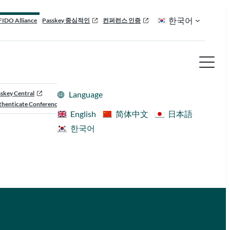
한국어
FIDO Alliance
Passkey 중심적인
컨퍼런스 인증
skey Central
Language
henticate Conference
English
简体中文
日本語
한국어