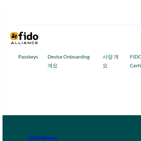
Passkeys
Device Onboarding
사양 개
FID
개요
요
Certi
FIDO in the News