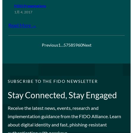
FIDO Presentations
1月 4, 2017
Read More →
Previous
1
…
57
58
59
60
Next
SUBSCRIBE TO THE FIDO NEWSLETTER
Stay Connected, Stay Engaged
Receive the latest news, events, research and
implementation guidance from the FIDO Alliance. Learn
about digital identity and fast, phishing-resistant
authentication with passkeys.