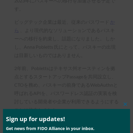
2023年にパスキーへの移行を加速させる予定で
す。
ビッグテック企業は最近、従来のパスワード
か
ら
、より現代的なソリューションであるパスキ
ーへの移行を約束し、話題になりました。 しか
し、Anna Pobletts 氏にとって、パスキーの出現
は目新しいものではありません。
2年前、Poblettsはテキサス州オースティンを拠
点とするスタートアップPassageを共同設立し、
CTOを務め、パスキーの前身であるWebAuthnと
呼ばれるAPIを、パスワードレス認証の実装を検
討している開発者や企業が利用できるようにする
Clos
ことに注力しました。
this
mod
Sign up for updates!
設立からわずか2年目で、Passageは認証分野の
Get news from FIDO Alliance in your inbox.
もう1つの主要なプレーヤーである、何百万人も