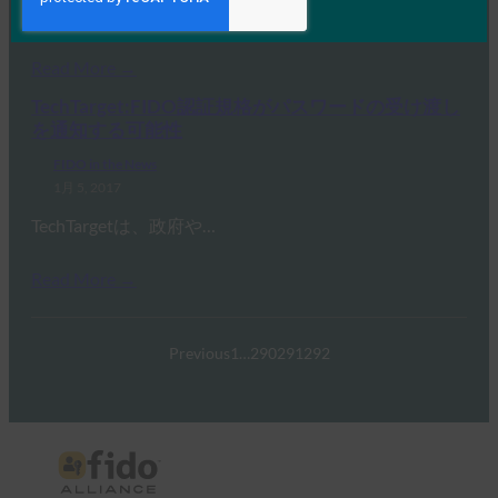
FIDOに関するこの特集では、…
Read More →
TechTarget:FIDO認証規格がパスワードの受け渡し
を通知する可能性
FIDO in the News
1月 5, 2017
TechTargetは、政府や…
Read More →
Previous
1
…
290
291
292