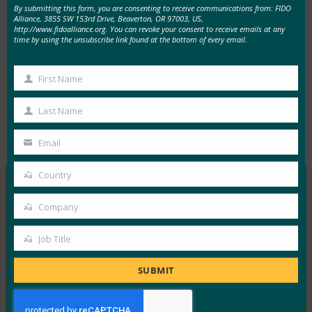
By submitting this form, you are consenting to receive communications from: FIDO
の人々が使用するパスワードマネージャーであ
Alliance, 3855 SW 153rd Drive, Beaverton, OR 97003, US,
http://www.fidoalliance.org. You can revoke your consent to receive emails at any
り、カナダ
で最も価値のある
テクノロジー企業
time by using the unsubscribe link found at the bottom of every email.
の1つである1Passwordの目に留まりました。
First Name
First
Name
Last Name
Last
Type:
FIDO in the News
Name
Email
Your
email
Country
Country
Company
MORE
FIDO IN THE NEWS
Company
Job Title
InfoWorld: Better authentication: Go get ‘em,
Job
FIDO(認証の改善:FIDO)
Title
SUBMIT
FIDO in the News
1月 5, 2017