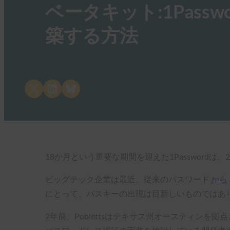
ベータキット:1Pas
築する方法
Share on X
Share on LinkedIn
Share on Bluesky
18か月という重要な期間を迎えた1Password
ビッグテック企業は最近、従来のパスワード
から
にとって、パスキーの出現は目新しいものではあ
2年前、Poblettsはテキサス州オースティンを拠