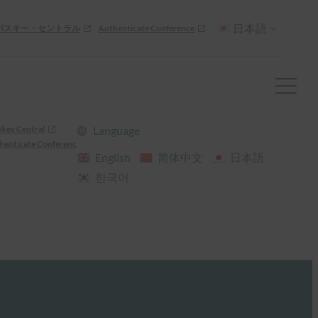
日本語
パスキー・セントラル
Authenticate Conference
skey Central
Language
henticate Conference
English
简体中文
日本語
한국어