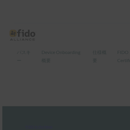
パスキ
Device Onboarding
仕様概
FIDO
ー
概要
要
Certif
FIDO in the News