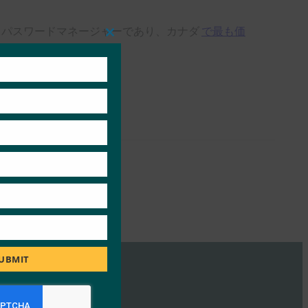
するパスワードマネージャーであり、カナダ
で最も価
Close
this
module
UBMIT