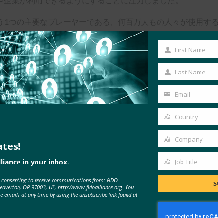
や企業が利用できるようにすることに注力しました。
野のもう1つの主要なプレーヤーである、何百万人もの人々が使用
rdの目に留まりました。
First Name
First
Name
Last Name
Last
Name
Email
Your
email
Country
Country
Company
ates!
Company
liance in your inbox.
Job Title
Job
e consenting to receive communications from: FIDO
Title
S
Beaverton, OR 97003, US, http://www.fidoalliance.org. You
ve emails at any time by using the unsubscribe link found at