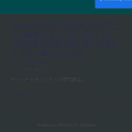
MORE
FIDO IN THE NEWS
National World: 160億のパスワー
ドが漏洩:サイバーセキュリティ
の専門家が攻撃の繰り返しを警告
する中、身を守る方法
FIDO in the News
7月 11, 2025
サイバーセキュリティの専門家は…
Read More →
Previous
1
…
8
9
10
11
12
…
292
Next