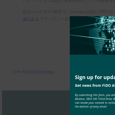
パスワードレス認証の実装を検討している開発者
設立からわずか2年目で、Passageは認証分
値のある
テクノロジー企業の1つである1Passwo
Type:
FIDO in the News
Sign up for upd
Get news from FIDO Al
By submitting this form, you ar
Alliance, 3855 SW 153rd Drive, 
can revoke your consent to recei
the bottom of every email.