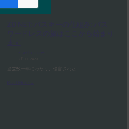
ZD NET: パスキーの仕組み: パス
ワードレスの旅はここから始まり
ます
FIDO in the News
7月 11, 2025
過去数十年にわたり、侵害された…
Read More →