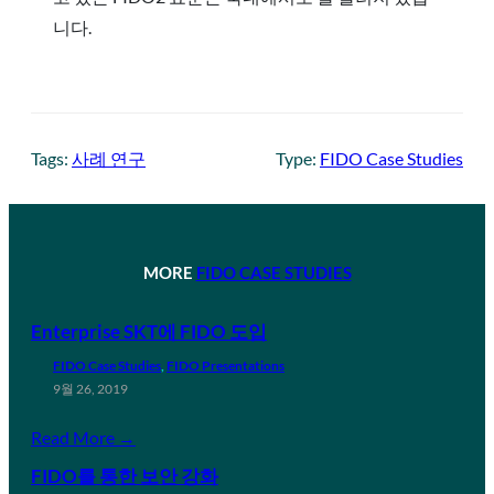
니다.
Tags:
사례 연구
Type:
FIDO Case Studies
MORE
FIDO CASE STUDIES
Enterprise SKT에 FIDO 도입
FIDO Case Studies
, 
FIDO Presentations
9월 26, 2019
Read More →
FIDO를 통한 보안 강화