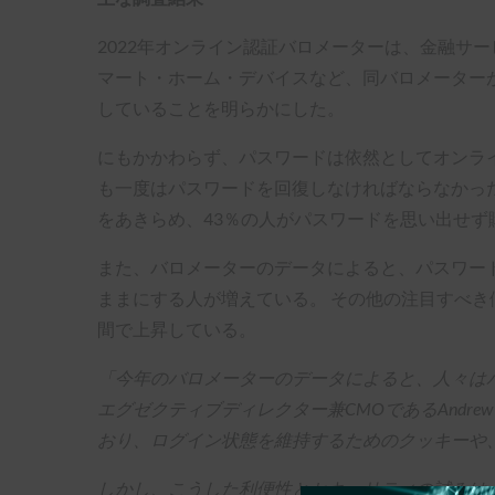
2022年オンライン認証バロメーターは、金融サ
マート・ホーム・デバイスなど、同バロメーター
していることを明らかにした。
にもかかわらず、パスワードは依然としてオンライ
も一度はパスワードを回復しなければならなかった
をあきらめ、43％の人がパスワードを思い出せず
また、バロメーターのデータによると、パスワー
ままにする人が増えている。 その他の注目すべき
間で上昇している。
「今年のバロメーターのデータによると、人々はパ
エグゼクティブディレクター兼CMOであるAndre
おり、ログイン状態を維持するためのクッキーや、S
しかし、こうした利便性とセキュリティの試みは