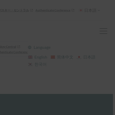
日本語
パスキー・セントラル
Authenticate Conference
skey Central
Language
henticate Conference
English
简体中文
日本語
한국어