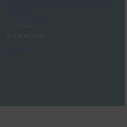
ーションとエクセレンスのショー
ケース
FIDO News Center
9月 9, 2024
By 土屋 篤宏, APAC …
Read More →