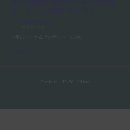
太平洋地域の認証の未来を加速さ
せ、安全な明日を切り開く
FIDO News Center
10月 11, 2024
昨年のベトナムでのサミットの成…
Read More →
Previous
1
…
4
5
6
7
8
…
69
Next