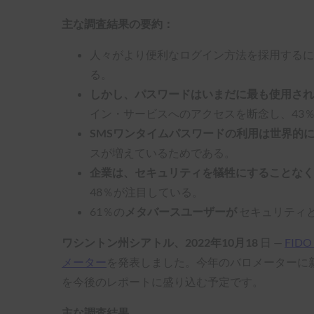
主な調査結果の要約：
人々がより便利なログイン方法を採用するに
る。
しかし、パスワードはいまだに最も使用さ
イン・サービスへのアクセスを断念し、43
SMSワンタイムパスワードの利用は世界的
スが増えているためである。
企業は、セキュリティを犠牲にすることなく
48％が注目している。
61％の
メタバースユーザーが
セキュリティ
ワシントン州シアトル、2022年10月18
日 —
FID
メーター
を発表しました。今年のバロメーターに新
を今後のレポートに盛り込む予定です。
主な調査結果