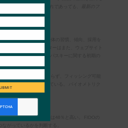
this
module
ィ・キー、パスキーのいずれであっても、最新のフ
ど、主要なユースケース全体の習慣、傾向、採用を
跡を開始した。 バロメーターはまた、ウェブサイト
DOクレデンシャルであるパスキーに関する初期の
心配している。 にもかかわらず、フィッシング可能
がログインしたままになっている。 バイオメトリク
UBMIT
、特に18～34歳では48％と高い。 FIDOの
つながっているかを判断する。