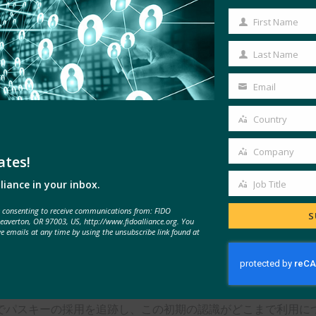
。組織はすべて、デバイス上の生体認証、FIDOセキュリテ
First Name
First
必要があります。
Name
Last Name
Last
Name
Email
Your
ターは、新しいテクノロジーやユースケースが採用されたときな
email
主要なオンライン・ユースケースの1つとしてメタバースの追
Country
Country
、より安全にするパスワードに代わるものとして設計されたFI
Company
ates!
Company
liance in your inbox.
Job Title
グインしたことがあり、61％がセキュリティとプライバシーを
Job
グインし、24％の人がパスワード＋OTPを使用し、21％の人
e consenting to receive communications from: FIDO
Title
S
Beaverton, OR 97003, US, http://www.fidoalliance.org. You
％）のような、より安全な所有ベースの方法も普及している。
ve emails at any time by using the unsubscribe link found at
なパスワードレス サインインを提供するように見えます。
。 このデータによると、パスキーの概念を知っている人は39％で
でパスキーの採用を追跡し、この初期の認識がどこまで利用に