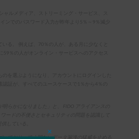
ーシャルメディア、ストリーミング・サービス、ス
インでのパスワード入力が昨年より5％～9％減少
いる。 例えば、70％の人が、ある月に少なくと
に59％の人がオンライン・サービスへのアクセス
ものを選ぶようになり、アカウントにログインした
素認証が、すべてのユースケースで1％から4％の
らかになりました」と、 FIDO アライアンスの
、パスワードの不便さとセキュリティの問題を認識して
提供している。
Close
づいており、絶え間ないデータ漏洩の猛威を止める