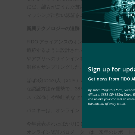
には、誰もがこうした技術から脱却する必要がある
ィッシングに強い認証をロードマップに実装する
新興テクノロジーの追跡
FIDO アライアンスのオンライン認証バロメー
追跡するように設計されています。 今年、同社は
やアプリへのサインインをより速く、より簡単に
洞察もサンプリングした。
Sign up for upd
Get news from FIDO Al
ほぼ3分の1の人（31％）が最近メタバースにロ
な認証方法が優勢で、38％の人がパスワードでロ
By submitting this form, you ar
Alliance, 3855 SW 153rd Drive, 
ス（26％）や物理的なセキュリティ・キー（16
can revoke your consent to recei
the bottom of every email.
パスキーは、オンライン サービスへの安全で便利
今年発表されたばかりにもかかわらず、認知度は高い
オンライン認証バロメーターは、来年のレポート