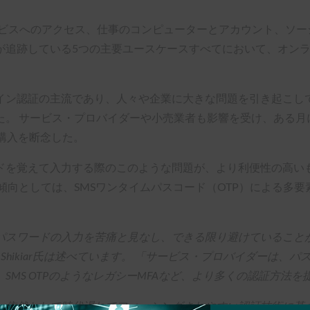
ービスへのアクセス、仕事のコンピューターとアカウント、ソ
が追跡している5つの主要ユースケースすべてにおいて、オンラ
ン認証の主流であり、人々や企業に大きな問題を引き起こして
。 サービス・プロバイダーや小売業者も影響を受け、ある月
購入を断念した。
ドを覚えて入力する際のこのような問題が、より利便性の高い
傾向としては、SMSワンタイムパスコード（OTP）による多要
スワードの入力を苦痛と見なし、できる限り避けていることが明
w Shikiar氏は述べています。 「サービス・プロバイダーは
MS OTPのようなレガシーMFAなど、より多くの認証方法を
、依然として時代遅れでフィッシングされやすい認証技術に基