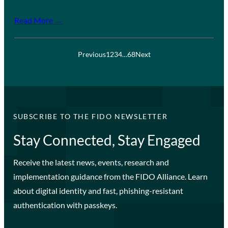
Read More →
Previous
1
2
3
4
…
68
Next
SUBSCRIBE TO THE FIDO NEWSLETTER
Stay Connected, Stay Engaged
Receive the latest news, events, research and
implementation guidance from the FIDO Alliance. Learn
about digital identity and fast, phishing-resistant
authentication with passkeys.