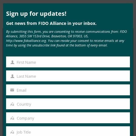
Clos
this
mod
Sign up for updates!
Type:
FIDO in the News
Get news from FIDO Alliance in your inbox.
By submitting this form, you are consenting to receive communications from: FIDO
Alliance, 3855 SW 153rd Drive, Beaverton, OR 97003, US,
http://www.fidoalliance.org. You can revoke your consent to receive emails at any
time by using the unsubscribe link found at the bottom of every email.
MORE
FIDO IN THE NEWS
First Name
생체 인식 업데이트: 독일, 패스키 채택 추진 및 기술
First
지침 초안 발표
Name
Last Name
Last
FIDO in the News
10월 3, 2025
Name
Email
Your
독일 연방 정보 보안국(BSI)은 패스키 서버 구성에 대한
email
기술적 고려 사항을 설명하는 문서 초안에 대한…
Country
Country
Company
Read More →
Company
생체 인식 업데이트: Yubico는 글로벌 설문 조사에서
Job Title
Job
여전히 부족한 패스키 인식을 발견했습니다.