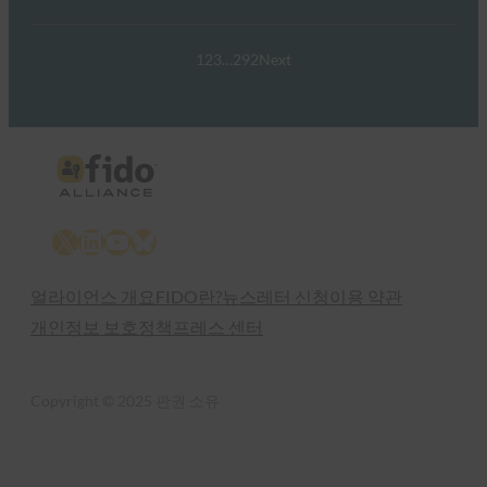
1
2
3
…
292
Next
X
LinkedIn
YouTube
Bluesky
얼라이언스 개요
FIDO란?
뉴스레터 신청
이용 약관
개인정보 보호정책
프레스 센터
Copyright © 2025 판권 소유