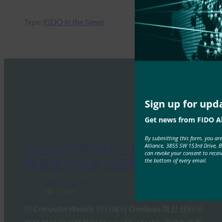
Type:
FIDO in the News
Sign up for upd
Get news from FIDO Al
By submitting this form, you ar
ComputerWeekly: 새로운 도난 자
Alliance, 3855 SW 153rd Drive, 
can revoke your consent to recei
격 증명 캐시로 인증에 집중 조명
the bottom of every email.
FIDO in the News
2월 1, 2019
이 ComputerWeekly 기사에서 OneSpan 혁신 센터의