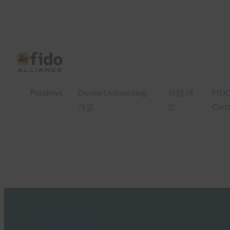
Passkeys
Device Onboarding
사양 개
FID
개요
요
Certi
FIDO in the News