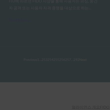
ITU에 따르면 FIDO 사양을 통해 사용자는 피싱, 중간
자 공격 또는 사용자 자격 증명을 대상으로 하는…
Read More →
Previous
1
…
253
254
255
256
257
…
292
Next
얼라이언스 개요
FIDO