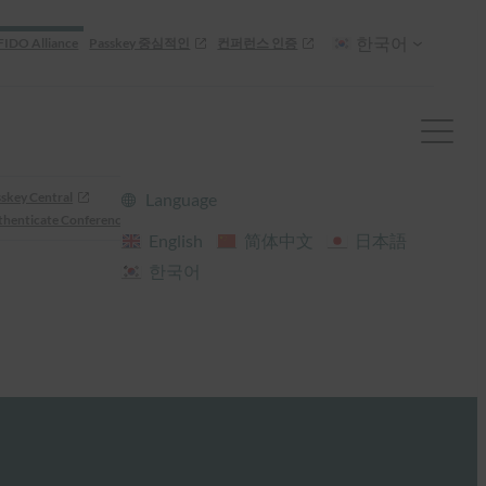
한국어
FIDO Alliance
Passkey 중심적인
컨퍼런스 인증
skey Central
Language
henticate Conference
English
简体中文
日本語
한국어