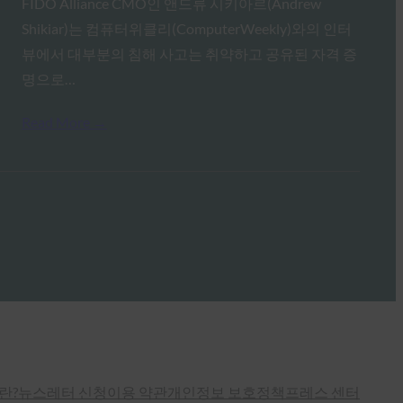
FIDO Alliance CMO인 앤드류 시키아르(Andrew
Shikiar)는 컴퓨터위클리(ComputerWeekly)와의 인터
뷰에서 대부분의 침해 사고는 취약하고 공유된 자격 증
명으로…
Read More →
란?
뉴스레터 신청
이용 약관
개인정보 보호정책
프레스 센터