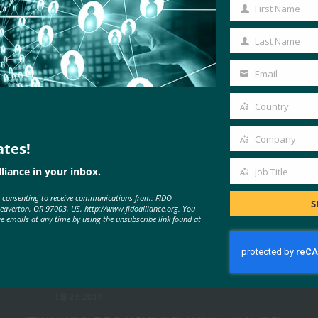
First Name
First
Name
Last Name
Last
Name
Email
Your
email
Country
Country
Company
ates!
Company
MORE
FIDO IN THE NEWS
liance in your inbox.
Job Title
Job
e consenting to receive communications from: FIDO
Title
S
ITU: 암호를 제거할 때: 디지털 금융
Beaverton, OR 97003, US, http://www.fidoalliance.org. You
ve emails at any time by using the unsubscribe link found at
서비스를 위한 차세대 인증에 대한
새로운 보고서
FIDO in the News
1월 29, 2019