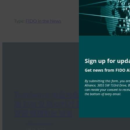
Type:
FIDO in the News
Sign up for upd
Get news from FIDO Al
By submitting this form, you ar
Alliance, 3855 SW 153rd Drive, 
can revoke your consent to recei
TechGenyz: 비밀번호 없는 미래: 생
the bottom of every email.
체 인식 및 패스키가 진정한 보안을
잠금 해제하는 방법
FIDO in the News
9월 26, 2025