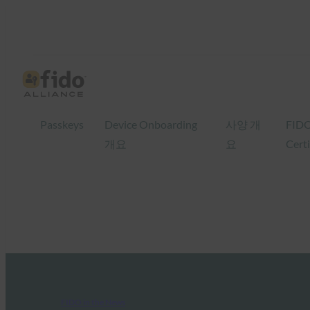
Passkeys
Device Onboarding
사양 개
FID
개요
요
Certi
FIDO in the News