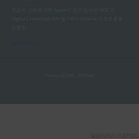
지갑의 신원에 대한 Apple의 접근 방식은 W3C의
Digital Credentials API 및 FIDO Alliance 프로토콜을
포함한…
Read More →
Previous
1
2
3
4
5
…
292
Next
얼라이언스 개요
FIDO