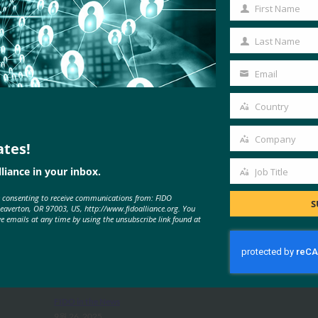
First Name
First
Name
Last Name
Last
Name
Email
Your
email
Country
Country
Company
ates!
Company
MORE
FIDO IN THE NEWS
liance in your inbox.
Job Title
Job
e consenting to receive communications from: FIDO
Title
S
Beaverton, OR 97003, US, http://www.fidoalliance.org. You
ve emails at any time by using the unsubscribe link found at
포브스: 아이폰의 새로운 카메라? 것
은 무엇이든지. iPhone의 새 지갑?
시원하다.
FIDO in the News
9월 26, 2025