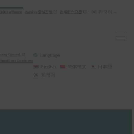
한국어
FIDO Alliance
Passkey 중심적인
컨퍼런스 인증
skey Central
Language
henticate Conference
English
简体中文
日本語
한국어